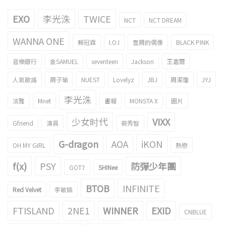
EXO
李光洙
TWICE
NCT
NCT DREAM
WANNA ONE
賴冠霖
I.O.I
壹周的偶像
BLACK PINK
音樂銀行
金SAMUEL
seventeen
Jackson
王嘉爾
人氣歌謠
周子瑜
NUEST
Lovelyz
JBJ
周潔瓊
JYJ
李光洙
泫雅
Mnet
畫報
MONSTA X
圖片
少女时代
VIXX
Gfriend
演員
裴秀智
G-dragon
AOA
iKON
OH MY GIRL
熱戀
f(x)
PSY
防彈少年團
GOT7
SHINee
BTOB
INFINITE
Red Velvet
李敏鎬
FTISLAND
2NE1
WINNER
EXID
CNBLUE