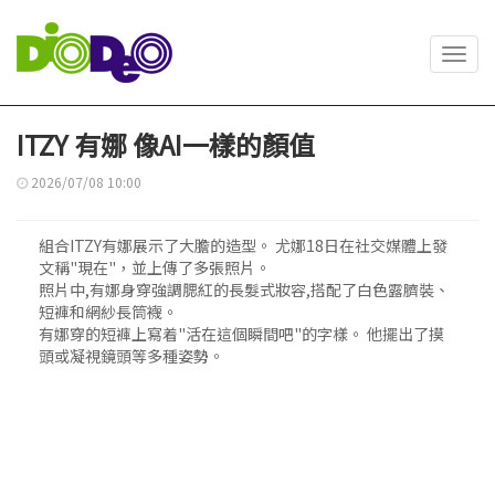
Toggl
navig
ITZY 有娜 像AI一樣的顏值
2026/07/08 10:00
組合ITZY有娜展示了大膽的造型。 尤娜18日在社交媒體上發
文稱"現在"，並上傳了多張照片。
照片中,有娜身穿強調腮紅的長髮式妝容,搭配了白色露臍裝、
短褲和網紗長筒襪。
有娜穿的短褲上寫着"活在這個瞬間吧"的字樣。 他擺出了摸
頭或凝視鏡頭等多種姿勢。