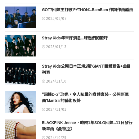
GOT7回歸主打歌'PYTHON'...BamBam 作詞作曲編曲
2025/02/07
Stray Kids年末好消息...球迷們的歡呼
2025/01/13
Stray Kids公開日本正規2輯'GIANT'團體預告+曲目
列表
2024/11/10
"回歸D-3"珍妮，令人眩暈的身體套裝…公開新單
曲'Mantra'的藝術設計
2024/11/01
BLACKPINK Jennie，時隔1年SOLO回歸...11日發行
新單曲《曼特拉》
2024/10/29