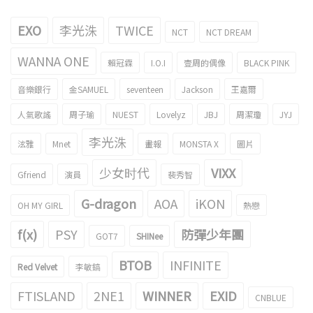
EXO
李光洙
TWICE
NCT
NCT DREAM
WANNA ONE
賴冠霖
I.O.I
壹周的偶像
BLACK PINK
音樂銀行
金SAMUEL
seventeen
Jackson
王嘉爾
人氣歌謠
周子瑜
NUEST
Lovelyz
JBJ
周潔瓊
JYJ
李光洙
泫雅
Mnet
畫報
MONSTA X
圖片
少女时代
VIXX
Gfriend
演員
裴秀智
G-dragon
AOA
iKON
OH MY GIRL
熱戀
f(x)
PSY
防彈少年團
GOT7
SHINee
BTOB
INFINITE
Red Velvet
李敏鎬
FTISLAND
2NE1
WINNER
EXID
CNBLUE