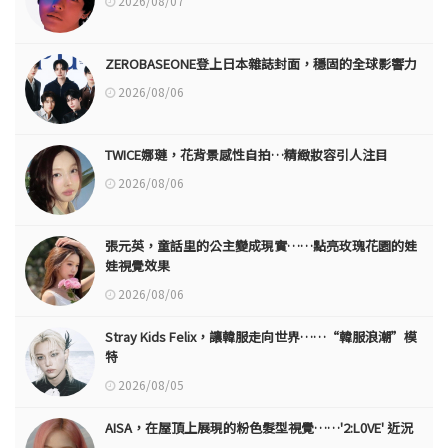
2026/08/07
ZEROBASEONE登上日本雜誌封面，穩固的全球影響力
2026/08/06
TWICE娜璉，花背景感性自拍…精緻妝容引人注目
2026/08/06
張元英，童話里的公主變成現實……點亮玫瑰花園的娃
娃視覺效果
2026/08/06
Stray Kids Felix，讓韓服走向世界……“韓服浪潮”模
特
2026/08/05
AISA，在屋頂上展現的粉色髮型視覺……'2:L0VE' 近況