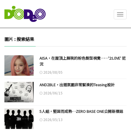
Toggl
navig
圖片 :: 搜索結果
AISA，在屋頂上展現的粉色髮型視覺……'2:L0VE' 近
況
2026/08/05
AND2BLE，出道氛圍非常緊湊的Teasing設計
2026/06/15
5人組，堅固而成熟…ZERO BASE ONE公開新標誌
2026/05/13