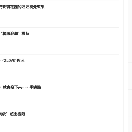
亮玫瑰花園的娃娃視覺效果
界……“韓服浪潮”模特
:L0VE' 近況
的話，就會瘦下來……半邊臉
“美貌”超出極限