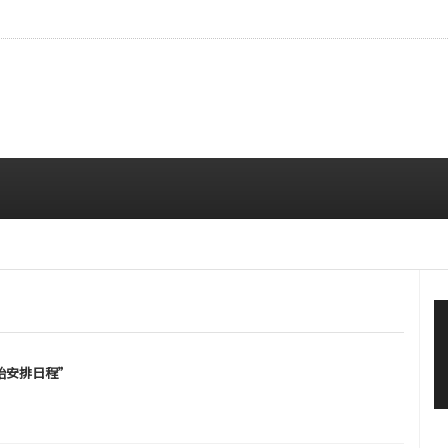
…安宥真，就算瞪着看也很漂亮呢
08/07 12:00 PM
開始安排日程”