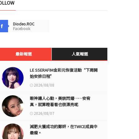
OLLOW
Diodeo.ROC
Facebook
最新報道
人氣報道
LE SSERAFIM金彩元恢復活動“下周開
始安排日程”
2026/08/08
眼神讓人心動，美貌閃耀……安宥
真，就算瞪着看也很漂亮呢
2026/08/07
減肥大獲成功的鄭妍，在TWICE成員中
最瘦。