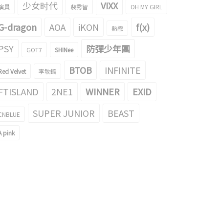
少女时代
VIXX
演員
裴秀智
OH MY GIRL
G-dragon
AOA
iKON
f(x)
熱戀
PSY
防彈少年團
GOT7
SHINee
BTOB
INFINITE
Red Velvet
李敏鎬
FTISLAND
2NE1
WINNER
EXID
SUPER JUNIOR
BEAST
CNBLUE
A pink