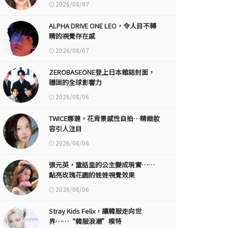
2026/08/07
ALPHA DRIVE ONE LEO，令人目不轉
睛的視覺存在感
2026/08/07
ZEROBASEONE登上日本雜誌封面，
穩固的全球影響力
2026/08/06
TWICE娜璉，花背景感性自拍…精緻妝
容引人注目
2026/08/06
張元英，童話里的公主變成現實……
點亮玫瑰花園的娃娃視覺效果
2026/08/06
Stray Kids Felix，讓韓服走向世
界……“韓服浪潮”模特