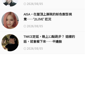
2026/08/05
AISA，在屋頂上展現的粉色髮型視
覺……'2:L0VE' 近況
2026/08/05
TWICE定延，晚上12點跑步？ 這樣的
話，就會瘦下來……半邊臉
2026/08/05