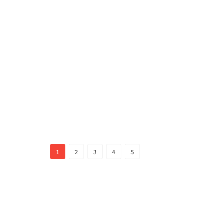
1
2
3
4
5