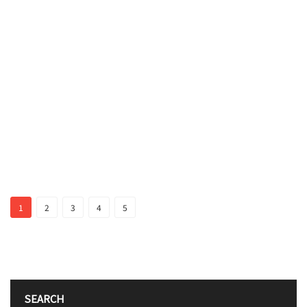
1
2
3
4
5
SEARCH