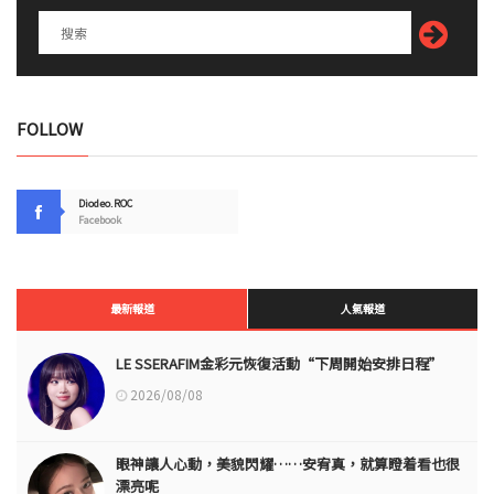
FOLLOW
Diodeo.ROC
Facebook
最新報道
人氣報道
LE SSERAFIM金彩元恢復活動“下周開始安排日程”
2026/08/08
眼神讓人心動，美貌閃耀……安宥真，就算瞪着看也很
漂亮呢