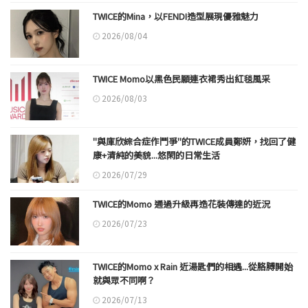
TWICE的Mina，以FENDI造型展現優雅魅力
2026/08/04
TWICE Momo以黑色民願連衣裙秀出紅毯風采
2026/08/03
"與庫欣綜合症作鬥爭"的TWICE成員鄭妍，找回了健
康+清純的美貌...悠閑的日常生活
2026/07/29
TWICE的Momo 通過升級再造花裝傳達的近況
2026/07/23
TWICE的Momo x Rain 近湯匙們的相遇...從胳膊開始
就與眾不同啊？
2026/07/13