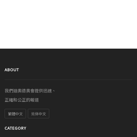
ABOUT
我們迪奧德奧會提供迅速、
正確和公正的報道
繁體中文
简体中文
CATEGORY