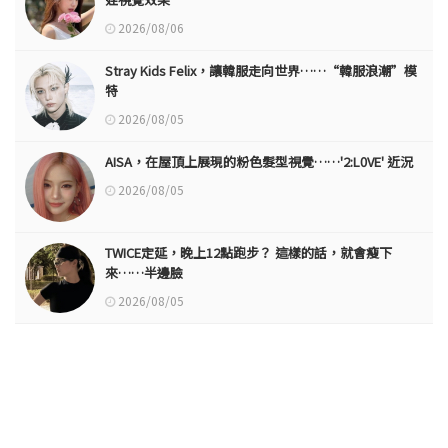
2026/08/06
Stray Kids Felix，讓韓服走向世界……“韓服浪潮”模
特
2026/08/05
AISA，在屋頂上展現的粉色髮型視覺……'2:L0VE' 近況
2026/08/05
TWICE定延，晚上12點跑步？ 這樣的話，就會瘦下
來……半邊臉
2026/08/05