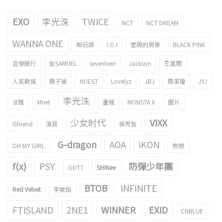
EXO
李光洙
TWICE
NCT
NCT DREAM
WANNA ONE
賴冠霖
I.O.I
壹周的偶像
BLACK PINK
音樂銀行
金SAMUEL
seventeen
Jackson
王嘉爾
人氣歌謠
周子瑜
NUEST
Lovelyz
JBJ
周潔瓊
JYJ
李光洙
泫雅
Mnet
畫報
MONSTA X
圖片
少女时代
VIXX
Gfriend
演員
裴秀智
G-dragon
AOA
iKON
OH MY GIRL
熱戀
f(x)
PSY
防彈少年團
GOT7
SHINee
BTOB
INFINITE
Red Velvet
李敏鎬
FTISLAND
2NE1
WINNER
EXID
CNBLUE