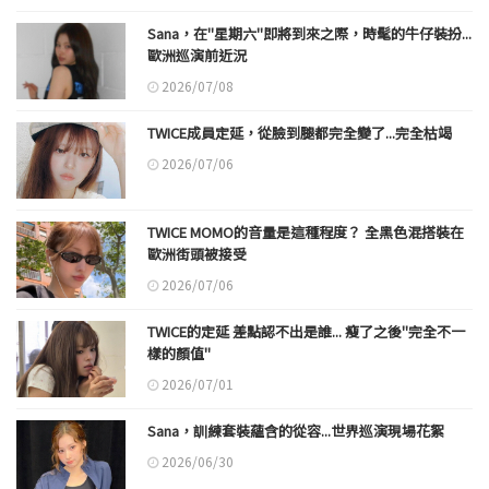
Sana，在"星期六"即將到來之際，時髦的牛仔裝扮...
歐洲巡演前近況
2026/07/08
TWICE成員定延，從臉到腿都完全變了...完全枯竭
2026/07/06
TWICE MOMO的音量是這種程度？ 全黑色混搭裝在
歐洲街頭被接受
2026/07/06
TWICE的定延 差點認不出是誰... 瘦了之後"完全不一
樣的顏值"
2026/07/01
Sana，訓練套裝蘊含的從容...世界巡演現場花絮
2026/06/30