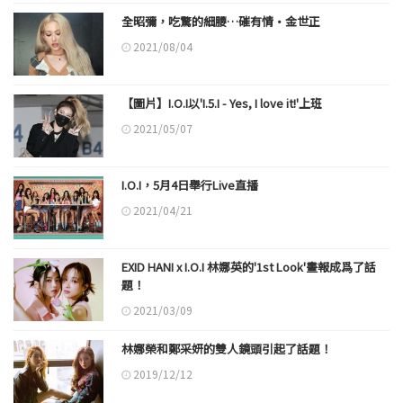
全昭彌，吃驚的細腰…磪有情·金世正
2021/08/04
【圖片】I.O.I以'I.5.I - Yes, I love it!'上班
2021/05/07
I.O.I，5月4日舉行Live直播
2021/04/21
EXID HANI x I.O.I 林娜英的'1st Look'畫報成爲了話
題！
2021/03/09
林娜榮和鄭采妍的雙人鏡頭引起了話題！
2019/12/12