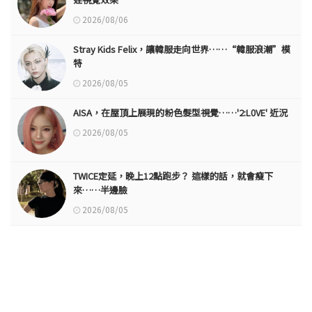
2026/08/06
Stray Kids Felix，讓韓服走向世界……“韓服浪潮”模
特
2026/08/05
AISA，在屋頂上展現的粉色髮型視覺……'2:L0VE' 近況
2026/08/05
TWICE定延，晚上12點跑步？ 這樣的話，就會瘦下
來……半邊臉
2026/08/05