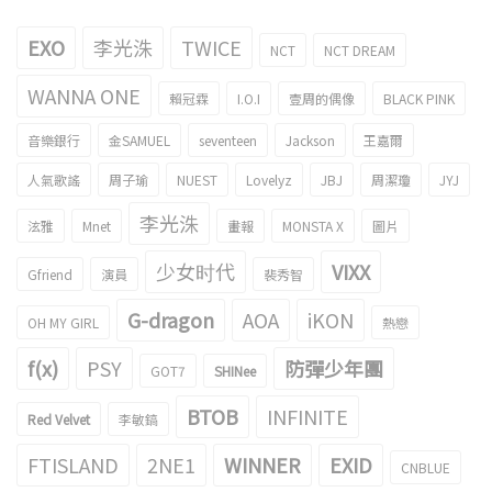
EXO
李光洙
TWICE
NCT
NCT DREAM
WANNA ONE
賴冠霖
I.O.I
壹周的偶像
BLACK PINK
音樂銀行
金SAMUEL
seventeen
Jackson
王嘉爾
人氣歌謠
周子瑜
NUEST
Lovelyz
JBJ
周潔瓊
JYJ
李光洙
泫雅
Mnet
畫報
MONSTA X
圖片
少女时代
VIXX
Gfriend
演員
裴秀智
G-dragon
AOA
iKON
OH MY GIRL
熱戀
f(x)
PSY
防彈少年團
GOT7
SHINee
BTOB
INFINITE
Red Velvet
李敏鎬
FTISLAND
2NE1
WINNER
EXID
CNBLUE