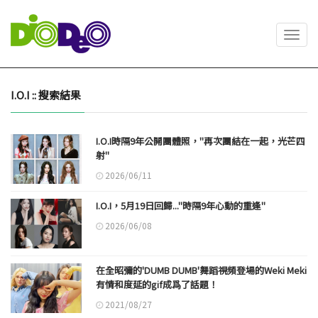
Toggl
navig
I.O.I :: 搜索結果
I.O.I時隔9年公開團體照，"再次團結在一起，光芒四
射"
2026/06/11
I.O.I，5月19日回歸..."時隔9年心動的重逢"
2026/06/08
在全昭彌的'DUMB DUMB'舞蹈視頻登場的Weki Meki
有情和度延的gif成爲了話題！
2021/08/27