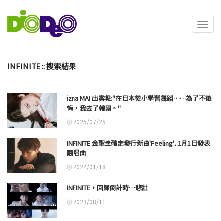
Toggl
navig
INFINITE :: 搜索結果
izna MAI 出雲舞:"在日本從小學習舞蹈……為了不後
悔，我去了韓國。"
2025/07/25
INFINITE 金聖圭確定發行新曲'Feeling'...1月1日發表
翻唱曲
2024/01/18
INFINITE，回歸倒計時…悲壯
2023/08/11