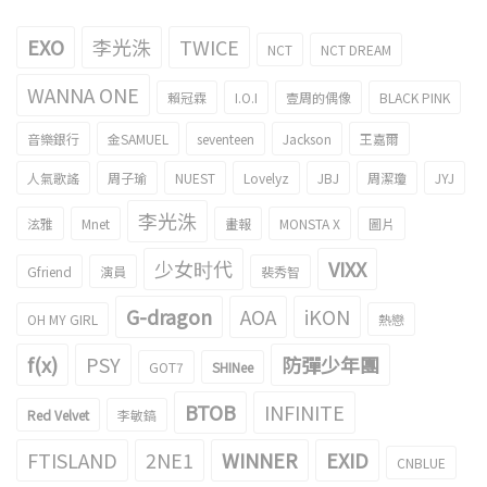
EXO
李光洙
TWICE
NCT
NCT DREAM
WANNA ONE
賴冠霖
I.O.I
壹周的偶像
BLACK PINK
音樂銀行
金SAMUEL
seventeen
Jackson
王嘉爾
人氣歌謠
周子瑜
NUEST
Lovelyz
JBJ
周潔瓊
JYJ
李光洙
泫雅
Mnet
畫報
MONSTA X
圖片
少女时代
VIXX
Gfriend
演員
裴秀智
G-dragon
AOA
iKON
OH MY GIRL
熱戀
f(x)
PSY
防彈少年團
GOT7
SHINee
BTOB
INFINITE
Red Velvet
李敏鎬
FTISLAND
2NE1
WINNER
EXID
CNBLUE