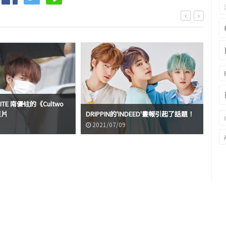
ITE 南優铉的《Cultwo
【圖片
照片
DRIPPIN的'INDEED'畫報引起了話題！
bea
2021/07/09
2