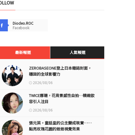
OLLOW
Diodeo.ROC
Facebook
最新報道
人氣報道
ZEROBASEONE登上日本雜誌封面，
穩固的全球影響力
2026/08/06
TWICE娜璉，花背景感性自拍…精緻妝
容引人注目
2026/08/06
張元英，童話里的公主變成現實……
點亮玫瑰花園的娃娃視覺效果