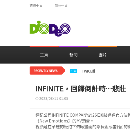
繁體中文
简体中文
主頁
新聞
圖片
RECENTLY NEWS
TWICE娜璉，花背景感性自
NEW
INFINITE，回歸倒計時…悲壯
2023/08/11 01:05
經紀公司INFINITE COMPANY於26日0點通過官
《New Emotions》的MV預告。
視頻是在華麗的鞭炮下俯瞰畫面的隊長金成奎(音)的