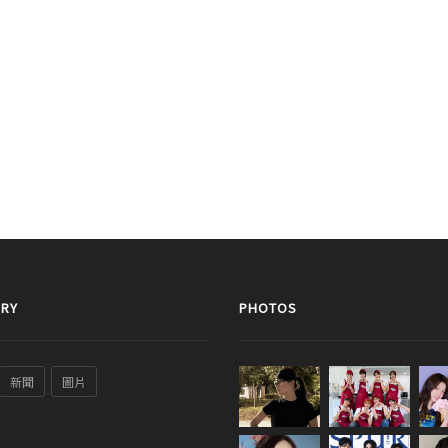
RY
PHOTOS
新聞
圖片