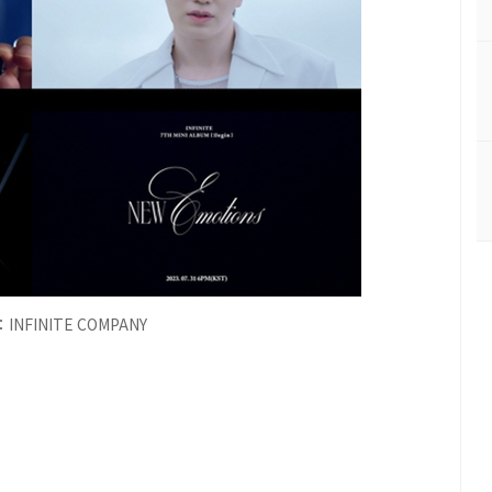
NFINITE COMPANY