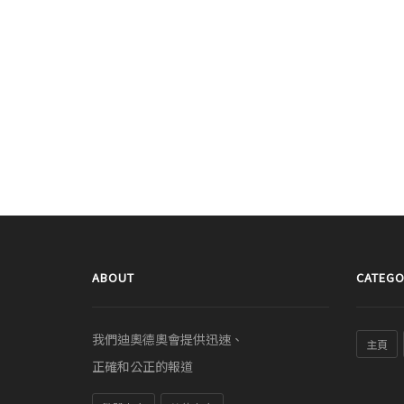
ABOUT
CATEGO
我們迪奧德奧會提供迅速、
主頁
正確和公正的報道