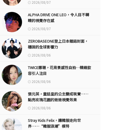
2026/08/07
ALPHA DRIVE ONE LEO，令人目不轉
睛的視覺存在感
2026/08/07
ZEROBASEONE登上日本雜誌封面，
穩固的全球影響力
2026/08/06
TWICE娜璉，花背景感性自拍…精緻妝
容引人注目
2026/08/06
張元英，童話里的公主變成現實……
點亮玫瑰花園的娃娃視覺效果
2026/08/06
Stray Kids Felix，讓韓服走向世
界……“韓服浪潮”模特