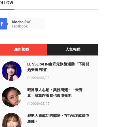
OLLOW
Diodeo.ROC
Facebook
最新報道
人氣報道
LE SSERAFIM金彩元恢復活動“下周開
始安排日程”
2026/08/08
眼神讓人心動，美貌閃耀……安宥
真，就算瞪着看也很漂亮呢
2026/08/07
減肥大獲成功的鄭妍，在TWICE成員中
最瘦。