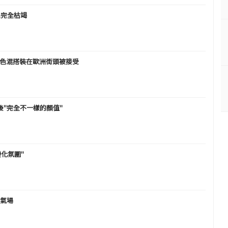
.完全枯竭
全黑色混搭裝在歐洲街頭被接受
之後"完全不一樣的顏值"
變化氛圍"
的氣場