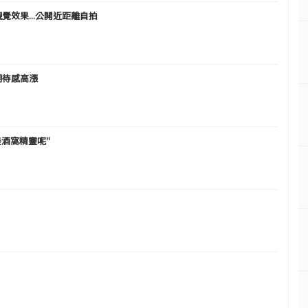
戶外視覺效果...公開近距離自拍
歸期待感高漲
是酒窩精靈呢"