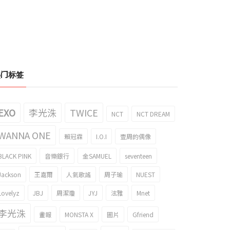
热门标签
EXO
李光洙
TWICE
NCT
NCT DREAM
WANNA ONE
賴冠霖
I.O.I
壹周的偶像
BLACK PINK
音樂銀行
金SAMUEL
seventeen
Jackson
王嘉爾
人氣歌謠
周子瑜
NUEST
Lovelyz
JBJ
周潔瓊
JYJ
泫雅
Mnet
李光洙
畫報
MONSTA X
圖片
Gfriend