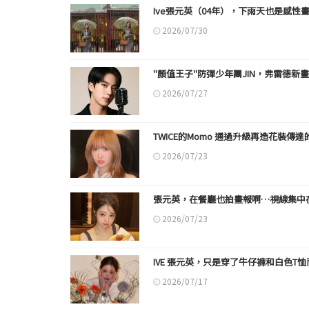
Ive張元英（04年），下雨天也是感性
2026/07/30
"顏值王子"防彈少年團JIN，弗雷德新
2026/07/27
TWICE的Momo 通過升級再造花裝傳達
2026/07/23
張元英，在餐廳也拍畫報啊…視線集中
2026/07/23
IVE 張元英，只是穿了牛仔褲和白色T
2026/07/17