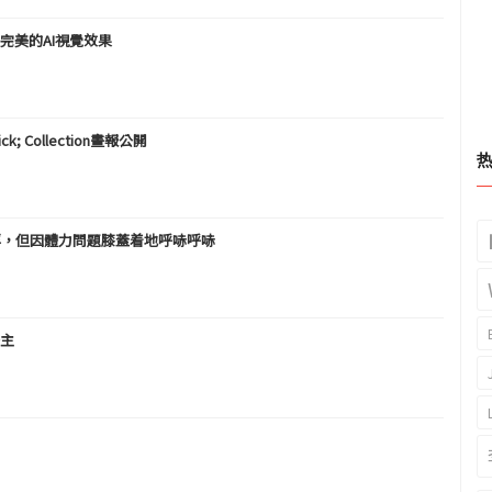
是完美的AI視覺效果
ick; Collection畫報公開
中懸浮，但因體力問題膝蓋着地呼哧呼哧
公主