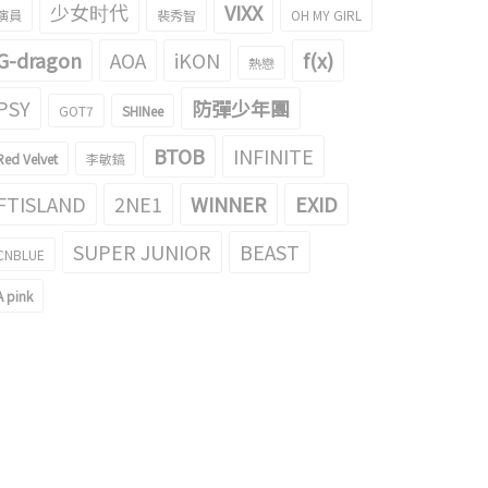
少女时代
VIXX
演員
裴秀智
OH MY GIRL
G-dragon
AOA
iKON
f(x)
熱戀
PSY
防彈少年團
GOT7
SHINee
BTOB
INFINITE
Red Velvet
李敏鎬
FTISLAND
2NE1
WINNER
EXID
SUPER JUNIOR
BEAST
CNBLUE
A pink