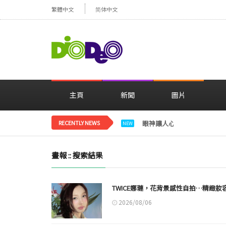
繁體中文
简体中文
主頁
新聞
圖片
RECENTLY NEWS
眼神讓人心動，美貌閃耀…
NEW
畫報 :: 搜索結果
TWICE娜璉，花背景感性自拍…精緻妝
2026/08/06