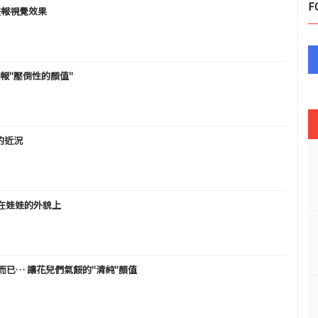
F
畫報視覺效果
畫報"壓倒性的顏值"
的近況
在娃娃的外貌上
恤而已… 讓花兒們氣餒的"清純"顏值