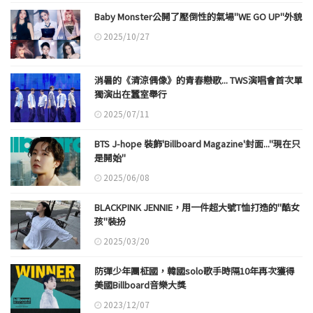
Baby Monster公開了壓倒性的氣場"WE GO UP"外貌
2025/10/27
消暑的《清涼偶像》的青春戀歌... TWS演唱會首次單
獨演出在蠶室舉行
2025/07/11
BTS J-hope 裝飾'Billboard Magazine'封面..."現在只
是開始"
2025/06/08
BLACKPINK JENNIE，用一件超大號T恤打造的"酷女
孩"裝扮
2025/03/20
防彈少年團柾國，韓國solo歌手時隔10年再次獲得
美國Billboard音樂大獎
2023/12/07