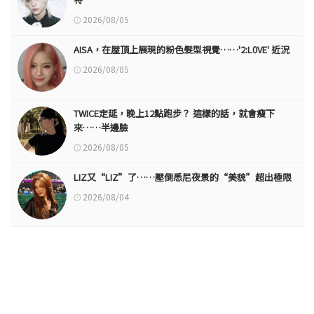
2026/08/05
AISA，在屋頂上展現的粉色髮型視覺……'2:L0VE' 近況
2026/08/05
TWICE定延，晚上12點跑步？ 這樣的話，就會瘦下
來……半邊臉
2026/08/05
LIZ又“LIZ”了……壓倒悉尼夜景的“美貌”超出極限
2026/08/04