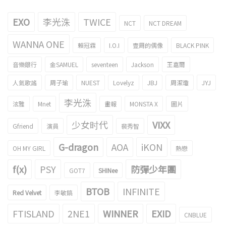
EXO
李光洙
TWICE
NCT
NCT DREAM
WANNA ONE
賴冠霖
I.O.I
壹周的偶像
BLACK PINK
音樂銀行
金SAMUEL
seventeen
Jackson
王嘉爾
人氣歌謠
周子瑜
NUEST
Lovelyz
JBJ
周潔瓊
JYJ
李光洙
泫雅
Mnet
畫報
MONSTA X
圖片
少女时代
VIXX
Gfriend
演員
裴秀智
G-dragon
AOA
iKON
OH MY GIRL
熱戀
f(x)
PSY
防彈少年團
GOT7
SHINee
BTOB
INFINITE
Red Velvet
李敏鎬
FTISLAND
2NE1
WINNER
EXID
CNBLUE