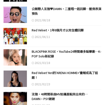
公開戀人泫雅♥DAWN，二重唱一起回歸…壓倒表演
預告
2021/08/18
Red Velvet，1年8個月才以完全體回歸
2021/06/11
BLACKPINK ROSE，YouTube24時間最多點擊數…K-
POP Solo新記錄
2021/03/18
Red Velvet Yeri的'ARENA HOMME+'畫報成爲了話
題！
2021/02/23
泫雅，48時間新曲MV拍攝差點哭出來的…
DAWN·PSY謝謝