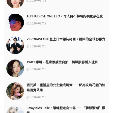
2026/08/07
ALPHA DRIVE ONE LEO，令人目不轉睛的視覺存在感
2026/08/07
ZEROBASEONE登上日本雜誌封面，穩固的全球影響力
2026/08/06
TWICE娜璉，花背景感性自拍…精緻妝容引人注目
2026/08/06
張元英，童話里的公主變成現實……點亮玫瑰花園的娃
娃視覺效果
2026/08/06
Stray Kids Felix，讓韓服走向世界……“韓服浪潮”模
特