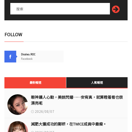
FOLLOW
Diodeo.ROC
Facebook
最新報道
人氣報道
眼神讓人心動，美貌閃耀……安宥真，就算瞪着看也很
漂亮呢
2026/08/07
減肥大獲成功的鄭妍，在TWICE成員中最瘦。