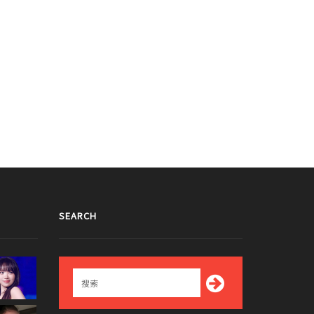
017/05/11
2016/12/25
SEARCH