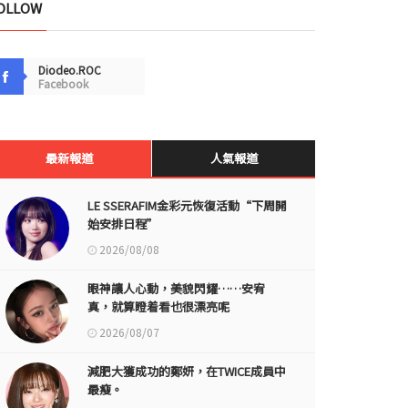
OLLOW
Diodeo.ROC
Facebook
最新報道
人氣報道
LE SSERAFIM金彩元恢復活動“下周開
始安排日程”
2026/08/08
眼神讓人心動，美貌閃耀……安宥
真，就算瞪着看也很漂亮呢
2026/08/07
減肥大獲成功的鄭妍，在TWICE成員中
最瘦。