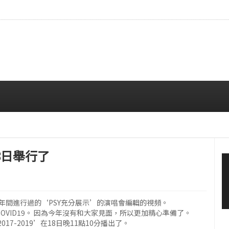
…安宥真，就算瞪着看也很漂亮呢
08/07 12:00 PM
18日舉行了
019年3年間進行過的‘PSY充分展示’的演唱會編輯的視頻。
OVID19。 因為今年沒有和大家見面，所以更加精心準備了。
7-2019’在18日晚11點10分播出了。