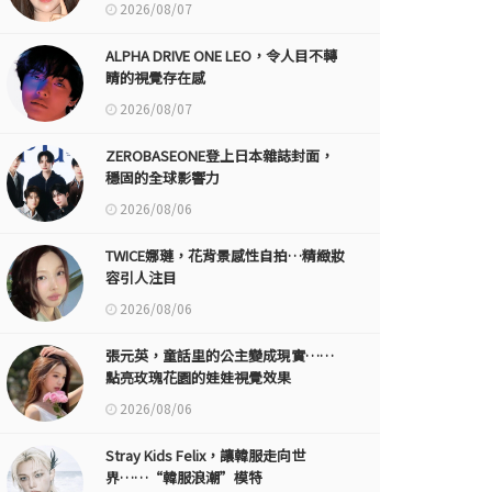
2026/08/07
ALPHA DRIVE ONE LEO，令人目不轉
睛的視覺存在感
2026/08/07
ZEROBASEONE登上日本雜誌封面，
穩固的全球影響力
2026/08/06
TWICE娜璉，花背景感性自拍…精緻妝
容引人注目
2026/08/06
張元英，童話里的公主變成現實……
點亮玫瑰花園的娃娃視覺效果
2026/08/06
Stray Kids Felix，讓韓服走向世
界……“韓服浪潮”模特