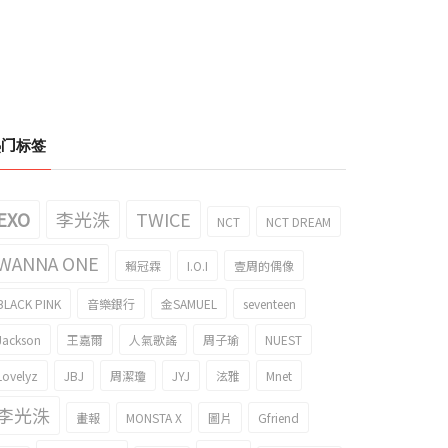
热门标签
EXO
李光洙
TWICE
NCT
NCT DREAM
WANNA ONE
賴冠霖
I.O.I
壹周的偶像
BLACK PINK
音樂銀行
金SAMUEL
seventeen
Jackson
王嘉爾
人氣歌謠
周子瑜
NUEST
Lovelyz
JBJ
周潔瓊
JYJ
泫雅
Mnet
李光洙
畫報
MONSTA X
圖片
Gfriend