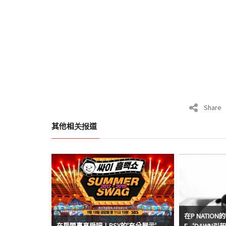
Share
其他相关报道
在P NATI
在房間裏享受吧！PSY的'充分展示'
E‘DAWN引