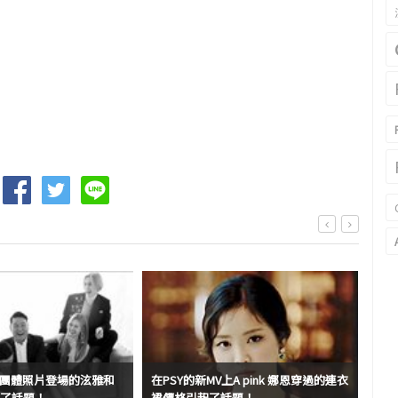
ON的團體照片登場的泫雅和
在PSY的新MV上A pink 娜恩穿過的連衣
在別
起了話題！
裙價格引起了話題！
MV