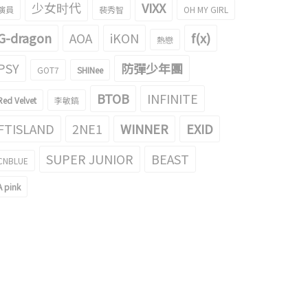
少女时代
VIXX
演員
裴秀智
OH MY GIRL
G-dragon
AOA
iKON
f(x)
熱戀
PSY
防彈少年團
GOT7
SHINee
BTOB
INFINITE
Red Velvet
李敏鎬
FTISLAND
2NE1
WINNER
EXID
SUPER JUNIOR
BEAST
CNBLUE
A pink
的歌手MV裏美貌升級了！PSY的
2016年在YouTube觀看次數最多的K-
登場的A pink 娜恩的gif成為話題
POPMV TOP 10引起了話題！