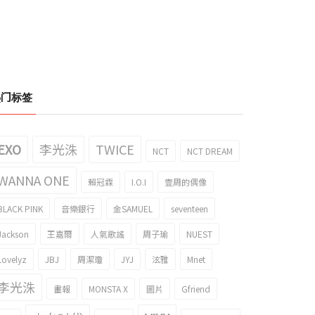
热门标签
EXO
李光洙
TWICE
NCT
NCT DREAM
WANNA ONE
賴冠霖
I.O.I
壹周的偶像
BLACK PINK
音樂銀行
金SAMUEL
seventeen
Jackson
王嘉爾
人氣歌謠
周子瑜
NUEST
Lovelyz
JBJ
周潔瓊
JYJ
泫雅
Mnet
李光洙
畫報
MONSTA X
圖片
Gfriend