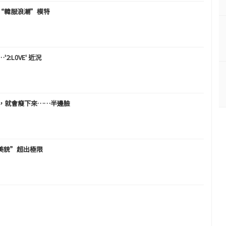
界……“韓服浪潮”模特
:L0VE' 近況
的話，就會瘦下來……半邊臉
“美貌”超出極限