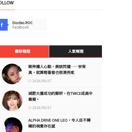
OLLOW
Diodeo.ROC
Facebook
最新報道
人氣報道
眼神讓人心動，美貌閃耀……安宥
真，就算瞪着看也很漂亮呢
2026/08/07
減肥大獲成功的鄭妍，在TWICE成員中
最瘦。
2026/08/07
ALPHA DRIVE ONE LEO，令人目不轉
睛的視覺存在感