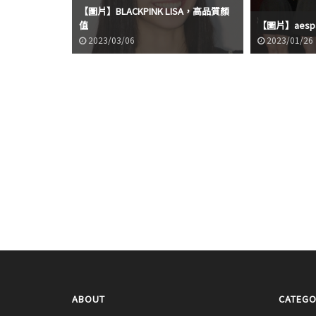
【圖片】BLACKPINK LISA，高品質顏
值
【圖片】aes
2023/03/06
2023/01/26
ABOUT
CATEGO