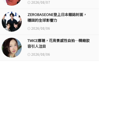
2026/08/07
ZEROBASEONE登上日本雜誌封面，
穩固的全球影響力
2026/08/06
TWICE娜璉，花背景感性自拍…精緻妝
容引人注目
2026/08/06