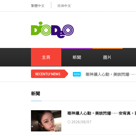
繁體中文
简体中文
主頁
新聞
圖片
RECENTLY NEWS
減肥大獲成功的鄭妍，在TWI
NEW
新聞
眼神讓人心動，美貌閃耀……安宥真，
2026/08/07