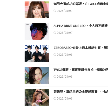
減肥大獲成功的鄭妍，在TWICE成員中
2026/08/07
ALPHA DRIVE ONE LEO，令人目
2026/08/07
ZEROBASEONE登上日本雜誌封面，
2026/08/06
TWICE娜璉，花背景感性自拍…精緻妝
2026/08/06
張元英，童話里的公主變成現實……點
2026/08/06