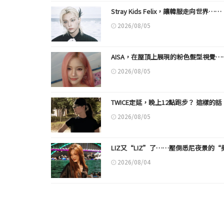
Stray Kids Felix，讓韓服走向世
2026/08/05
AISA，在屋頂上展現的粉色髮型視覺……'2
2026/08/05
TWICE定延，晚上12點跑步？ 這樣
2026/08/05
LIZ又“LIZ”了……壓倒悉尼夜景的
2026/08/04