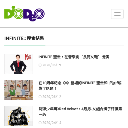
Toggl
navig
INFINITE :: 搜索結果
INFINITE 聖圭，在音樂劇‘長筒女鞋’出演
2020/06/19
在10周年紀念《V》登場的INFINITE 聖圭和L的gif成
為了話題！
2020/06/12
防彈少年團XRed Velvet，4月男-女組合牌子評價第
一名
2020/04/14