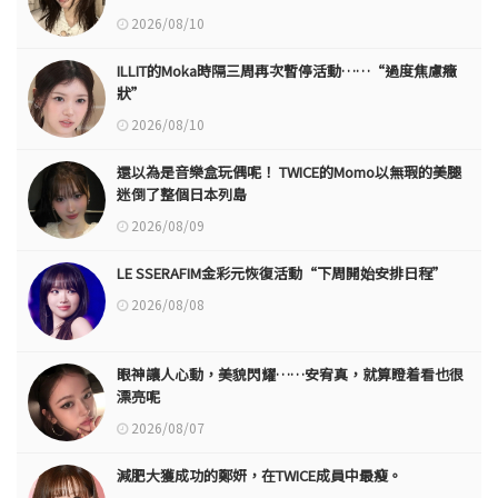
2026/08/10
ILLIT的Moka時隔三周再次暫停活動……“過度焦慮癥
狀”
2026/08/10
還以為是音樂盒玩偶呢！ TWICE的Momo以無瑕的美腿
迷倒了整個日本列島
2026/08/09
LE SSERAFIM金彩元恢復活動“下周開始安排日程”
2026/08/08
眼神讓人心動，美貌閃耀……安宥真，就算瞪着看也很
漂亮呢
2026/08/07
減肥大獲成功的鄭妍，在TWICE成員中最瘦。