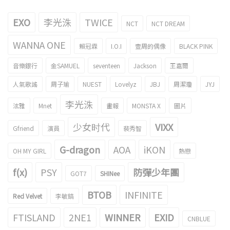
EXO
李光洙
TWICE
NCT
NCT DREAM
WANNA ONE
賴冠霖
I.O.I
壹周的偶像
BLACK PINK
音樂銀行
金SAMUEL
seventeen
Jackson
王嘉爾
人氣歌謠
周子瑜
NUEST
Lovelyz
JBJ
周潔瓊
JYJ
李光洙
泫雅
Mnet
畫報
MONSTA X
圖片
少女时代
VIXX
Gfriend
演員
裴秀智
G-dragon
AOA
iKON
OH MY GIRL
熱戀
f(x)
PSY
防彈少年團
GOT7
SHINee
BTOB
INFINITE
Red Velvet
李敏鎬
FTISLAND
2NE1
WINNER
EXID
CNBLUE