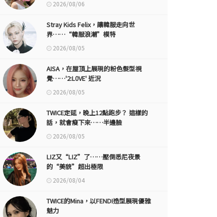
2026/08/06
Stray Kids Felix，讓韓服走向世
界……“韓服浪潮”模特
2026/08/05
AISA，在屋頂上展現的粉色髮型視
覺……'2:L0VE' 近況
2026/08/05
TWICE定延，晚上12點跑步？ 這樣的
話，就會瘦下來……半邊臉
2026/08/05
LIZ又“LIZ”了……壓倒悉尼夜景
的“美貌”超出極限
2026/08/04
TWICE的Mina，以FENDI造型展現優雅
魅力