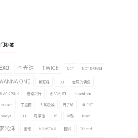
热门标签
EXO
李光洙
TWICE
NCT
NCT DREAM
WANNA ONE
賴冠霖
I.O.I
壹周的偶像
BLACK PINK
音樂銀行
金SAMUEL
seventeen
Jackson
王嘉爾
人氣歌謠
周子瑜
NUEST
Lovelyz
JBJ
周潔瓊
JYJ
泫雅
Mnet
李光洙
畫報
MONSTA X
圖片
Gfriend