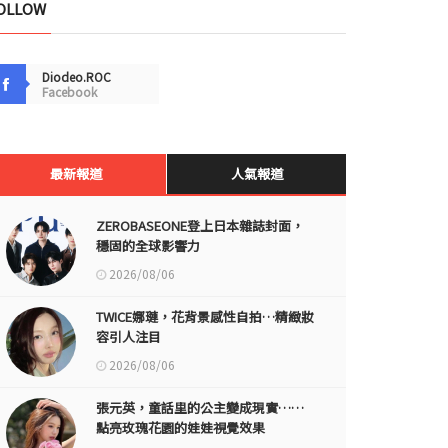
OLLOW
Diodeo.ROC
Facebook
最新報道
人氣報道
ZEROBASEONE登上日本雜誌封面，
穩固的全球影響力
2026/08/06
TWICE娜璉，花背景感性自拍…精緻妝
容引人注目
2026/08/06
張元英，童話里的公主變成現實……
點亮玫瑰花園的娃娃視覺效果