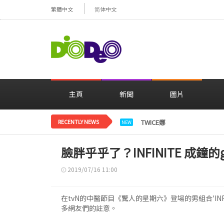
繁體中文
简体中文
主頁
新聞
圖片
RECENTLY NEWS
TWICE娜璉，花背景感性自
NEW
臉胖乎乎了？INFINITE 成鐘的
2019/07/16 11:00
在tvN的中醫節目《驚人的星期六》登場的男組合'INF
多網友們的註意。