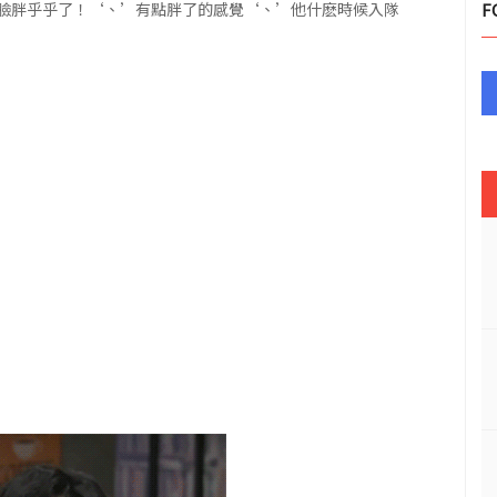
臉胖乎乎了！‘、’有點胖了的感覺‘、’他什麽時候入隊
F