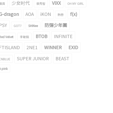
少女时代
VIXX
演員
裴秀智
OH MY GIRL
G-dragon
AOA
iKON
f(x)
熱戀
PSY
防彈少年團
GOT7
SHINee
BTOB
INFINITE
Red Velvet
李敏鎬
FTISLAND
2NE1
WINNER
EXID
SUPER JUNIOR
BEAST
CNBLUE
FINITE 成烈和成鐘對停球技術挑戰的
虐待對攝像機親親的成鐘的INFINITE 浩
果！
元的gif成了話題！
A pink
016/10/10
2016/09/27