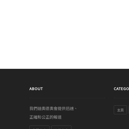
ABOUT
CATEGO
我們迪奧德奧會提供迅速、
主頁
正確和公正的報道