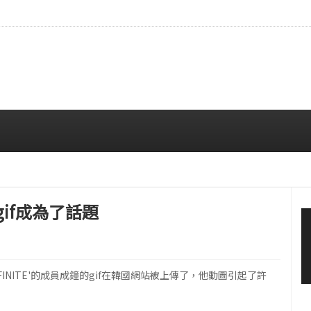
拍…精緻妝容引人注目
08/06 10:00 AM
gif成為了話題
INITE'的成員成鐘的gif在韓國網站被上傳了，他動圖引起了許