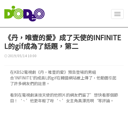
Toggl
navig
《丹，唯壹的愛》成了天使的INFINITE
L的gif成為了話題，第二
2019/05/14 10:00
在KBS2電視劇《丹，唯壹的愛》預告登場的男組
合'INFINITE'的成員L的gif在韓國網站被上傳了，他動圖引起
了許多網友們的註意。
看到在電視劇演技天使的他照片的網友們留了’想快看那個節
目！‘、’他更年輕了呀‘、’女主角真漂亮啊‘等評論。