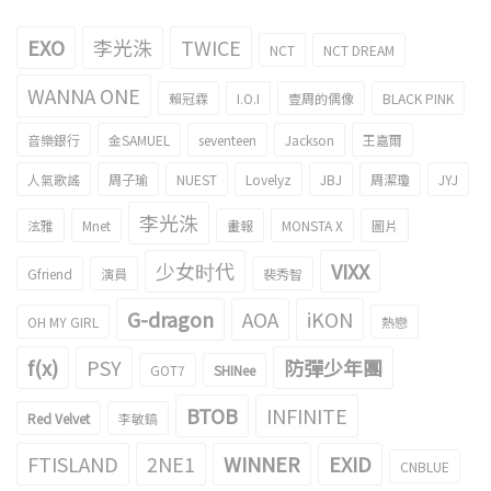
EXO
李光洙
TWICE
NCT
NCT DREAM
WANNA ONE
賴冠霖
I.O.I
壹周的偶像
BLACK PINK
音樂銀行
金SAMUEL
seventeen
Jackson
王嘉爾
人氣歌謠
周子瑜
NUEST
Lovelyz
JBJ
周潔瓊
JYJ
李光洙
泫雅
Mnet
畫報
MONSTA X
圖片
少女时代
VIXX
Gfriend
演員
裴秀智
G-dragon
AOA
iKON
OH MY GIRL
熱戀
f(x)
PSY
防彈少年團
GOT7
SHINee
BTOB
INFINITE
Red Velvet
李敏鎬
FTISLAND
2NE1
WINNER
EXID
CNBLUE