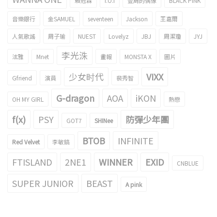
賴冠霖
I.O.I
壹周的偶像
BLACK PINK
音樂銀行
金SAMUEL
seventeen
Jackson
王嘉爾
人氣歌謠
周子瑜
NUEST
Lovelyz
JBJ
周潔瓊
JYJ
李光洙
泫雅
Mnet
畫報
MONSTA X
圖片
少女时代
VIXX
Gfriend
演員
裴秀智
G-dragon
AOA
iKON
OH MY GIRL
熱戀
f(x)
PSY
防彈少年團
GOT7
SHINee
BTOB
INFINITE
Red Velvet
李敏鎬
FTISLAND
2NE1
WINNER
EXID
CNBLUE
SUPER JUNIOR
BEAST
A pink