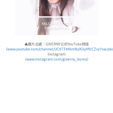
▲圖片出處：GIVERNY公式YouTube頻道
（
www.youtube.com/channel/UC9TF4fAmNzKUyHYcCZvy7sw/ab
Instagram
（
www.instagram.com/giverny_korea
）