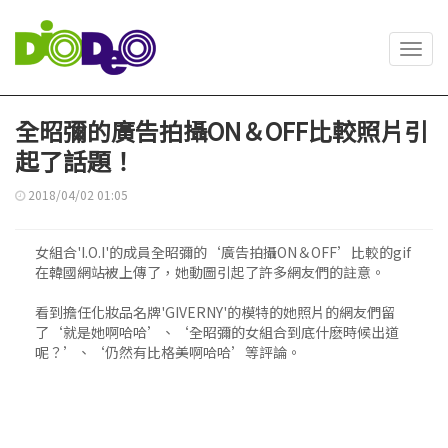
Toggl
navig
全昭彌的廣告拍攝ON＆OFF比較照片引
起了話題！
2018/04/02 01:05
女組合'I.O.I'的成員全昭彌的‘廣告拍攝ON＆OFF’比較的gif
在韓國網站被上傳了，她動圖引起了許多網友們的註意。
看到擔任化妝品名牌'GIVERNY'的模特的她照片的網友們留
了‘就是她啊哈哈’、‘全昭彌的女組合到底什麽時候出道
呢？’、‘仍然有比格美啊哈哈’等評論。