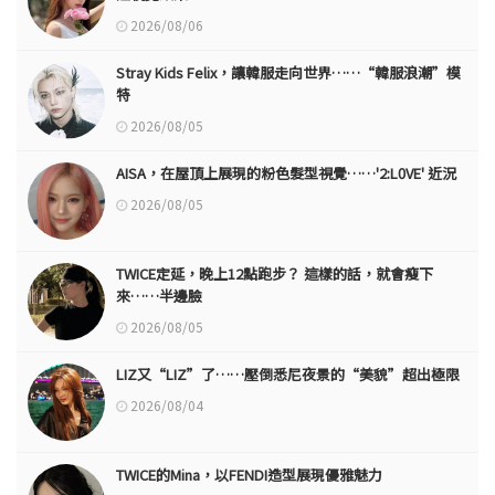
2026/08/06
Stray Kids Felix，讓韓服走向世界……“韓服浪潮”模
特
2026/08/05
AISA，在屋頂上展現的粉色髮型視覺……'2:L0VE' 近況
2026/08/05
TWICE定延，晚上12點跑步？ 這樣的話，就會瘦下
來……半邊臉
2026/08/05
LIZ又“LIZ”了……壓倒悉尼夜景的“美貌”超出極限
2026/08/04
TWICE的Mina，以FENDI造型展現優雅魅力