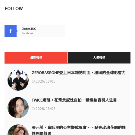
FOLLOW
Diodeo.ROC
Facebook
最新報道
人氣報道
ZEROBASEONE登上日本雜誌封面，穩固的全球影響力
2026/08/06
TWICE娜璉，花背景感性自拍…精緻妝容引人注目
2026/08/06
張元英，童話里的公主變成現實……點亮玫瑰花園的娃
娃視覺效果