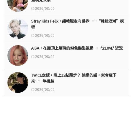
2026/08/06
Stray Kids Felix，讓韓服走向世界……“韓服浪潮”模
特
2026/08/05
AISA，在屋頂上展現的粉色髮型視覺……'2:L0VE' 近況
2026/08/05
TWICE定延，晚上12點跑步？ 這樣的話，就會瘦下
來……半邊臉
2026/08/05