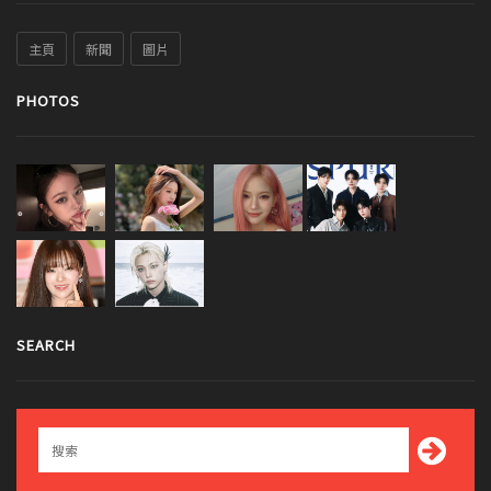
主頁
新聞
圖片
PHOTOS
SEARCH