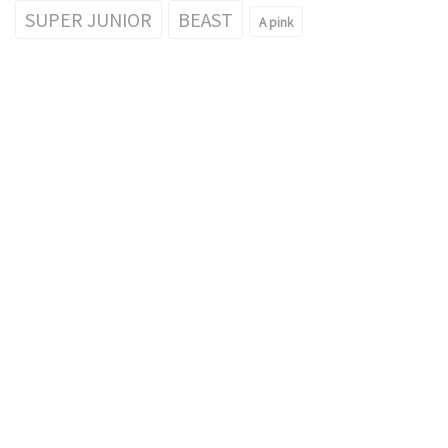
SUPER JUNIOR
BEAST
A pink