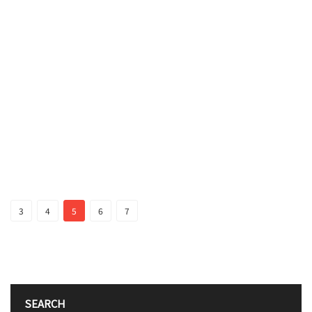
3
4
5
6
7
SEARCH