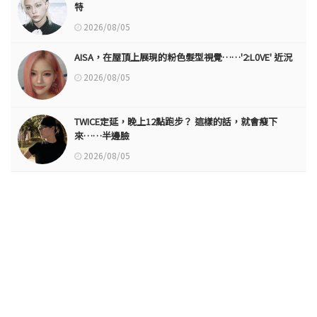
特
2026/08/05
AISA，在屋頂上展現的粉色髮型視覺……'2:L0VE' 近況
2026/08/05
TWICE定延，晚上12點跑步？ 這樣的話，就會瘦下
來……半邊臉
2026/08/05