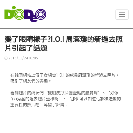
Toggl
navig
變了眼睛樣子?I.O.I 周潔瓊的新過去照
片引起了話題
2016/11/24 01:05
在韓國網站上傳了女組合'I.O.I'的成員周潔瓊的新過去照片，
吸引了網友們的興趣。
看到照片的網友們‘雙眼皮形狀變壹點的感覺啊’、‘好像
f(x)秀晶的過去照片壹樣啊’、‘那個可以知道化妝和造型的
重要性的照片吧’等留了評論。