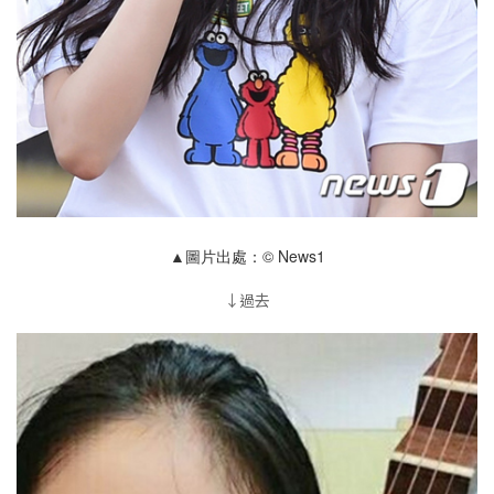
▲圖片出處：© News1
↓過去