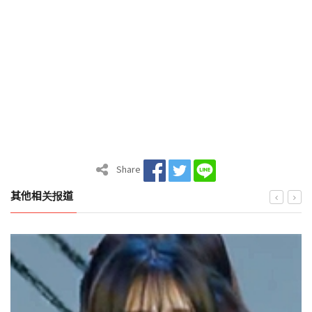
Share
其他相关报道