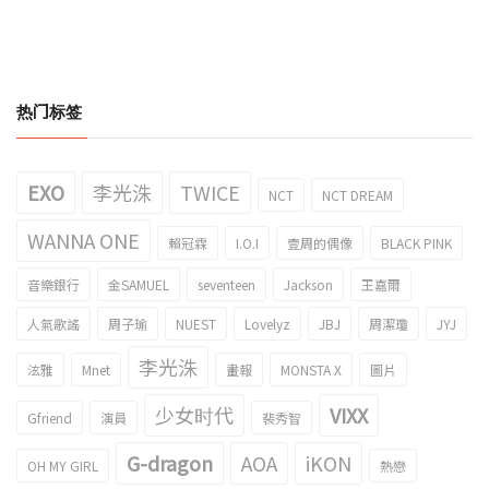
热门标签
EXO
李光洙
TWICE
NCT
NCT DREAM
WANNA ONE
賴冠霖
I.O.I
壹周的偶像
BLACK PINK
音樂銀行
金SAMUEL
seventeen
Jackson
王嘉爾
人氣歌謠
周子瑜
NUEST
Lovelyz
JBJ
周潔瓊
JYJ
李光洙
泫雅
Mnet
畫報
MONSTA X
圖片
少女时代
VIXX
Gfriend
演員
裴秀智
G-dragon
AOA
iKON
OH MY GIRL
熱戀