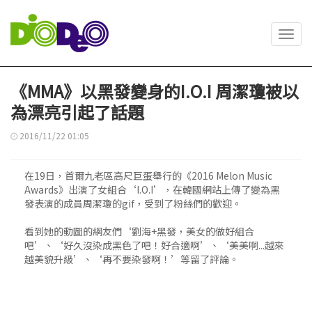
Toggl
navig
《MMA》以黑發變身的I.O.I 周潔瓊被以
為漂亮引起了話題
2016/11/22 01:05
在19日，首爾九老區高尺巨蛋舉行的《2016 Melon Music
Awards》出演了女組合‘I.O.I’，在韓國網站上傳了變為黑
發表演的成員周潔瓊的gif，受到了粉絲們的歡迎。
看到她的動圖的網友們‘劉海+黑發，美女的做好組合
吧’、‘好久沒染成黑色了吧！好合適啊’、‘美美啊...越來
越美貌升級’、‘再不要染發啊！’等留了評論。