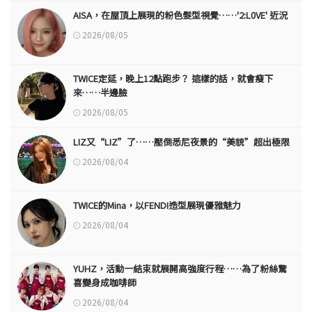
AISA，在屋頂上展現的粉色髮型視覺……'2:L0VE' 近況
2026/08/05
TWICE定延，晚上12點跑步？ 這樣的話，就會瘦下
來……半邊臉
2026/08/05
LIZ又“LIZ”了……壓倒悉尼夜景的“美貌”超出極限
2026/08/04
TWICE的Mina，以FENDI造型展現優雅魅力
2026/08/04
YUHZ，活動一結束就展開高強度行程……為了粉絲驚
喜變身成咖啡師
2026/08/04