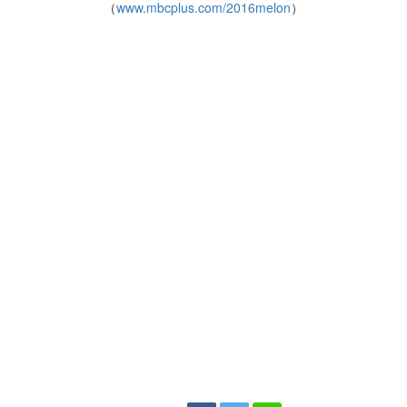
（
www.mbcplus.com/2016melon
）