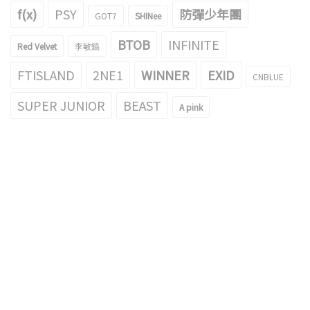
f(x)
PSY
防彈少年團
GOT7
SHINee
BTOB
INFINITE
Red Velvet
李敏鎬
FTISLAND
2NE1
WINNER
EXID
CNBLUE
SUPER JUNIOR
BEAST
A pink