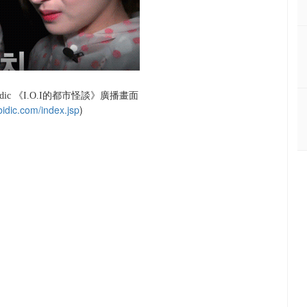
idic 《I.O.I的都市怪談》廣播畫面
dic.com/index.jsp
)