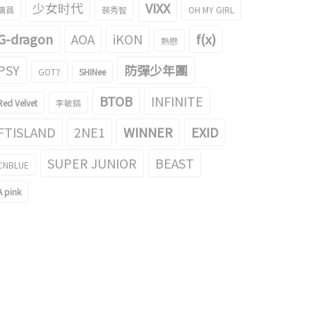
少女时代
VIXX
演員
裴秀智
OH MY GIRL
G-dragon
AOA
iKON
f(x)
熱戀
樣的動作的TWICE子瑜 VS I.O.I潔瓊
PSY
防彈少年團
GOT7
SHINee
較！【gif】
在廣告眨眼的I.O.I 周潔瓊引起了話題！
016/07/06
2016/05/05
BTOB
INFINITE
Red Velvet
李敏鎬
FTISLAND
2NE1
WINNER
EXID
SUPER JUNIOR
BEAST
CNBLUE
A pink