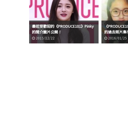
最近受歡迎的《PRODUCE101》Pinky
《PRODUC
的間介圖片公開！
的過去照片集
2015/12/22
2016/01/25