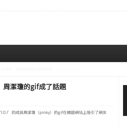
CE成員中最瘦。
08/07 10:00 AM
鬼’周潔瓊的gif成了話題
合‘I.O.I’的成員周潔瓊（pinky）的gif在韓國網站上吸引了網友