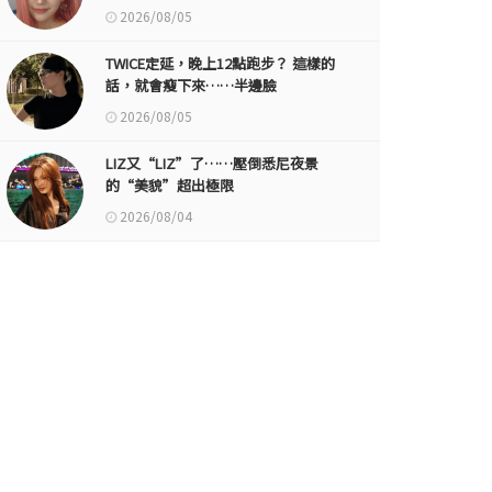
2026/08/05
TWICE定延，晚上12點跑步？ 這樣的
話，就會瘦下來……半邊臉
2026/08/05
LIZ又“LIZ”了……壓倒悉尼夜景
的“美貌”超出極限
2026/08/04