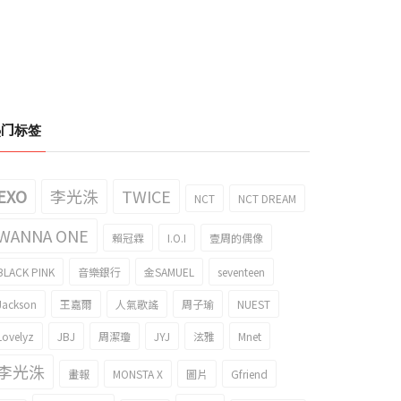
热门标签
EXO
李光洙
TWICE
NCT
NCT DREAM
WANNA ONE
賴冠霖
I.O.I
壹周的偶像
BLACK PINK
音樂銀行
金SAMUEL
seventeen
Jackson
王嘉爾
人氣歌謠
周子瑜
NUEST
Lovelyz
JBJ
周潔瓊
JYJ
泫雅
Mnet
李光洙
畫報
MONSTA X
圖片
Gfriend