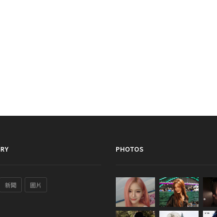
RY
PHOTOS
新聞
圖片