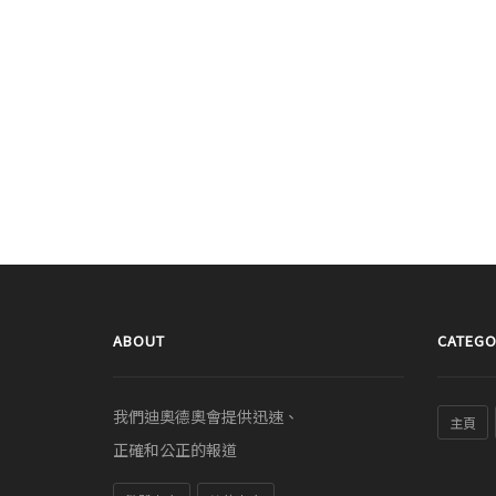
ABOUT
CATEGO
我們迪奧德奧會提供迅速、
主頁
正確和公正的報道