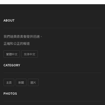
ABOUT
我們迪奧德奧會提供迅速、
正確和公正的報道
繁體中文
简体中文
CATEGORY
主頁
新聞
圖片
PHOTOS