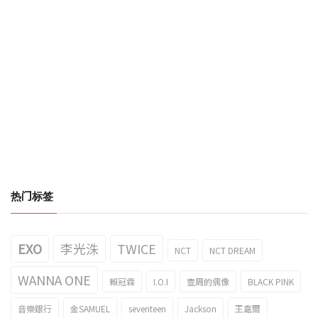
热门标签
EXO
李光洙
TWICE
NCT
NCT DREAM
WANNA ONE
賴冠霖
I.O.I
壹周的偶像
BLACK PINK
音樂銀行
金SAMUEL
seventeen
Jackson
王嘉爾