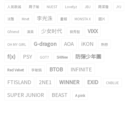
人氣歌謠
周子瑜
NUEST
Lovelyz
JBJ
周潔瓊
JYJ
李光洙
泫雅
Mnet
畫報
MONSTA X
圖片
少女时代
VIXX
Gfriend
演員
裴秀智
G-dragon
AOA
iKON
OH MY GIRL
熱戀
f(x)
PSY
防彈少年團
GOT7
SHINee
BTOB
INFINITE
Red Velvet
李敏鎬
FTISLAND
2NE1
WINNER
EXID
CNBLUE
SUPER JUNIOR
BEAST
A pink