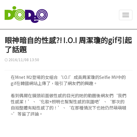
Toggl
navig
眼神暗自的性感?! I.O.I 周潔瓊的gif引起
了話題
2016/11/08 13:50
在Mnet M2登場的女組合‘I.O.I’成員周潔瓊的Selfie MV中的
gif在韓國網站上傳了，吸引了網友們的興趣。
看到偶爾在鏡頭前面做性感的目光的她的動圖後網友們‘我們
性感潔！’、‘化妝+照明也幫幫性感的氛圍吧’、‘那次的
自拍整體有點性感了的！’、‘在那種情況下也她仍然萌萌噠
~’等留了評論。