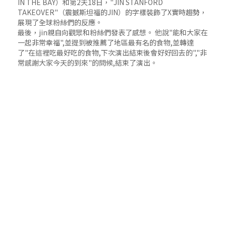
IN THE BAY）和第2天18日，"JIN STANFORD
TAKEOVER"（震撼斯坦福的JIN）的字樣裝飾了X實時趨勢，
展現了全球粉絲們的反應。
最後，jin親自向觀眾和粉絲們發表了感想。 他說"能和大家在
一起非常幸福",並提到被推薦了地區最有名的食物,並轉達
了"在這裡吃最好吃的食物,下次演出結束後會好好回去的","非
常感謝大家今天的到來"的問候,結束了演出。