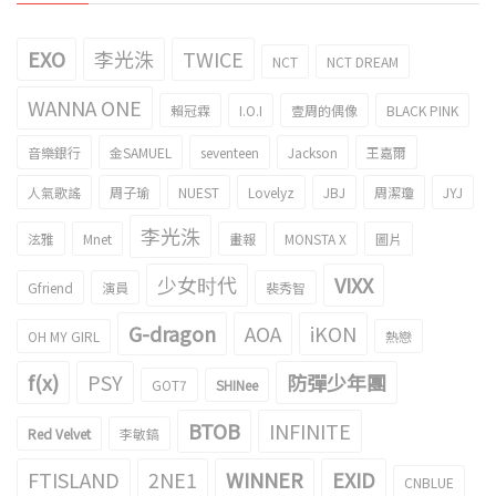
EXO
李光洙
TWICE
NCT
NCT DREAM
WANNA ONE
賴冠霖
I.O.I
壹周的偶像
BLACK PINK
音樂銀行
金SAMUEL
seventeen
Jackson
王嘉爾
人氣歌謠
周子瑜
NUEST
Lovelyz
JBJ
周潔瓊
JYJ
李光洙
泫雅
Mnet
畫報
MONSTA X
圖片
少女时代
VIXX
Gfriend
演員
裴秀智
G-dragon
AOA
iKON
OH MY GIRL
熱戀
f(x)
PSY
防彈少年團
GOT7
SHINee
BTOB
INFINITE
Red Velvet
李敏鎬
FTISLAND
2NE1
WINNER
EXID
CNBLUE