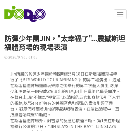
Toggl
navig
防彈少年團JIN，"太幸福了"...震撼斯坦
福體育場的現場表演
2026/07/05 01:05
Jin所屬的防彈少年團於韓國時間5月18日在斯坦福體育場舉
行了《BTS WORLD TOUR'ARIRANG'》的第二場演出。 這是
在斯坦福體育場繼酷玩樂隊之後舉行的第二次藝人演出,防彈
少年團是第一個完成3場演出的組合,因此在當地也備受關注。
在舞台上,Jin不愧為"視覺王",以清晰的五官和身材吸引了人們
的視線,以"Seren"特有的美麗音色和優雅的表演引領了舞
台。 觀眾們呼應着Jin的現場演唱和表演，在演出過程中一直
持續着吶喊聲和助威。
在斯坦福體育場外，對吉恩的反應也接連不斷。 第1天在斯坦
福舉行公演的17日，"JIN SLAYS IN THE BAY"（JIN SLAYS