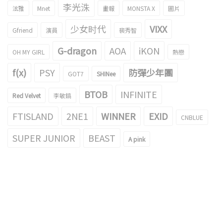
李光洙
泫雅
Mnet
畫報
MONSTA X
圖片
少女时代
VIXX
Gfriend
演員
裴秀智
G-dragon
AOA
iKON
OH MY GIRL
熱戀
f(x)
PSY
防彈少年團
GOT7
SHINee
BTOB
INFINITE
Red Velvet
李敏鎬
FTISLAND
2NE1
WINNER
EXID
CNBLUE
SUPER JUNIOR
BEAST
A pink