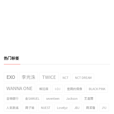
热门标签
EXO
李光洙
TWICE
NCT
NCT DREAM
WANNA ONE
賴冠霖
I.O.I
壹周的偶像
BLACK PINK
音樂銀行
金SAMUEL
seventeen
Jackson
王嘉爾
人氣歌謠
周子瑜
NUEST
Lovelyz
JBJ
周潔瓊
JYJ