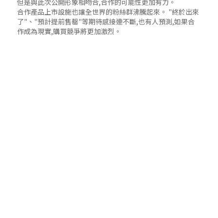
但是與此次公開形象相吻合,合作的可能性更加有力。
合作產品上市設施也讓全世界的粉絲群沸騰起來。 "終於出來
了"、"預計提前售罄"等期待感接連不斷,也有人預測,如果合
作成為現實,購買競爭將更加激烈。