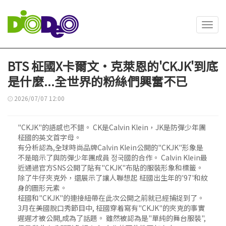
Toggl
navig
BTS 柾國X卡爾文·克萊恩的'CKJK'到底
是什麼...全世界的粉絲們興奮不已
2026/07/07 12:00
"CKJK"的語感也不錯。 CK是Calvin Klein，JK是防彈少年團
柾國的英文首字母。
有分析認為,全球時尚品牌Calvin Klein公開的"CKJK"形象是
不是暗示了與防彈少年團成員 정국國的合作。 Calvin Klein最
近通過官方SNS公開了貼有"CKJK"布貼的服裝形象和標籤。
除了牛仔夾克外，還展示了讓人聯想起 柾國出生年的'97'和紋
身的圖形元素。
柾國和"CKJK"的連接紐帶在此次公開之前就已經捕捉到了。
3月在美國脫口秀節目中, 柾國穿着寫有"CKJK"的夾克的事實
遲遲才被公開,成為了話題。 雖然被認為是"單純的舞台服裝",