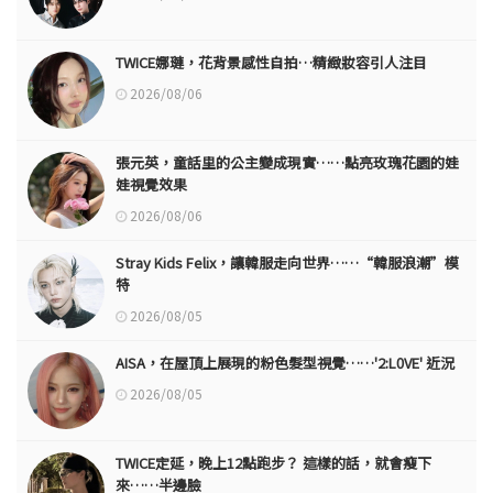
TWICE娜璉，花背景感性自拍…精緻妝容引人注目
2026/08/06
張元英，童話里的公主變成現實……點亮玫瑰花園的娃
娃視覺效果
2026/08/06
Stray Kids Felix，讓韓服走向世界……“韓服浪潮”模
特
2026/08/05
AISA，在屋頂上展現的粉色髮型視覺……'2:L0VE' 近況
2026/08/05
TWICE定延，晚上12點跑步？ 這樣的話，就會瘦下
來……半邊臉