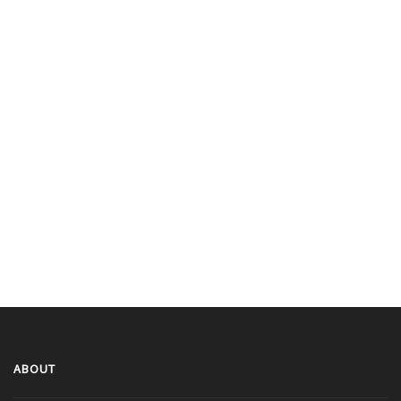
ABOUT