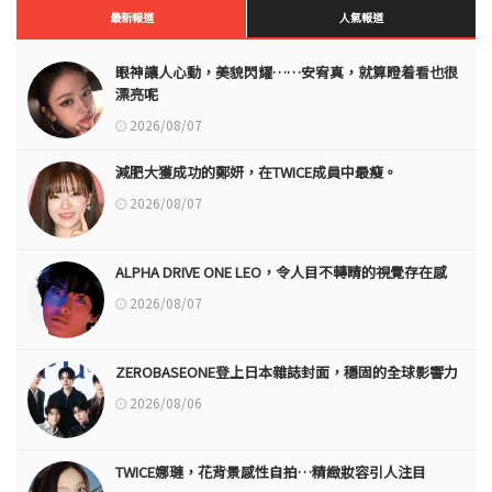
最新報道
人氣報道
眼神讓人心動，美貌閃耀……安宥真，就算瞪着看也很
漂亮呢
2026/08/07
減肥大獲成功的鄭妍，在TWICE成員中最瘦。
2026/08/07
ALPHA DRIVE ONE LEO，令人目不轉睛的視覺存在感
2026/08/07
ZEROBASEONE登上日本雜誌封面，穩固的全球影響力
2026/08/06
TWICE娜璉，花背景感性自拍…精緻妝容引人注目