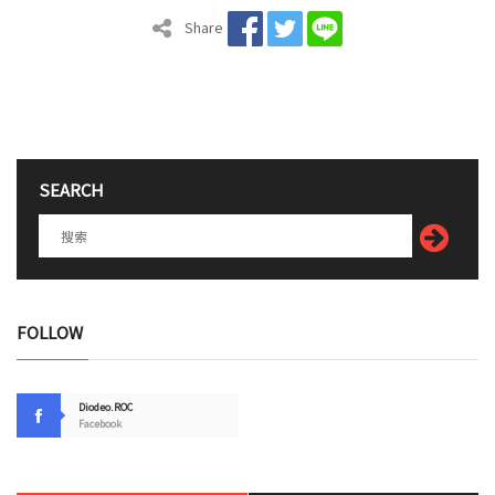
Share
SEARCH
FOLLOW
Diodeo.ROC
Facebook