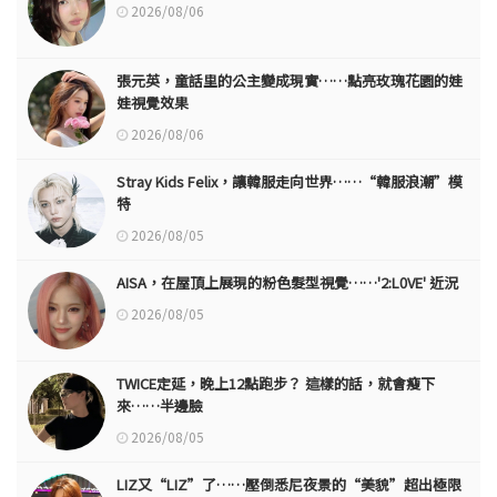
2026/08/06
張元英，童話里的公主變成現實……點亮玫瑰花園的娃
娃視覺效果
2026/08/06
Stray Kids Felix，讓韓服走向世界……“韓服浪潮”模
特
2026/08/05
AISA，在屋頂上展現的粉色髮型視覺……'2:L0VE' 近況
2026/08/05
TWICE定延，晚上12點跑步？ 這樣的話，就會瘦下
來……半邊臉
2026/08/05
LIZ又“LIZ”了……壓倒悉尼夜景的“美貌”超出極限