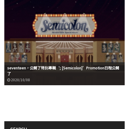
seventeen，公開了特別專輯‘; [Semicolon]’Promotion日程公開
了
2020/10/08