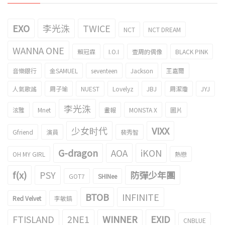
EXO
李光洙
TWICE
NCT
NCT DREAM
WANNA ONE
賴冠霖
I.O.I
壹周的偶像
BLACK PINK
音樂銀行
金SAMUEL
seventeen
Jackson
王嘉爾
人氣歌謠
周子瑜
NUEST
Lovelyz
JBJ
周潔瓊
JYJ
李光洙
泫雅
Mnet
畫報
MONSTA X
圖片
少女时代
VIXX
Gfriend
演員
裴秀智
G-dragon
AOA
iKON
OH MY GIRL
熱戀
f(x)
PSY
防彈少年團
GOT7
SHINee
BTOB
INFINITE
Red Velvet
李敏鎬
FTISLAND
2NE1
WINNER
EXID
CNBLUE