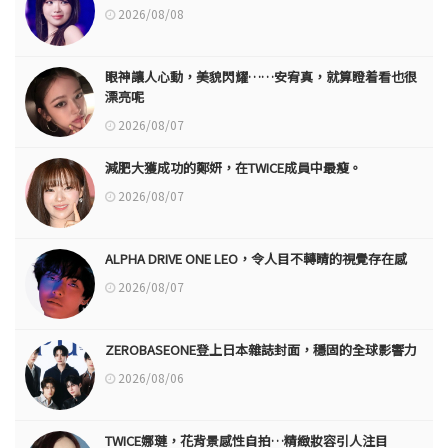
2026/08/08
眼神讓人心動，美貌閃耀……安宥真，就算瞪着看也很
漂亮呢
2026/08/07
減肥大獲成功的鄭妍，在TWICE成員中最瘦。
2026/08/07
ALPHA DRIVE ONE LEO，令人目不轉睛的視覺存在感
2026/08/07
ZEROBASEONE登上日本雜誌封面，穩固的全球影響力
2026/08/06
TWICE娜璉，花背景感性自拍…精緻妝容引人注目