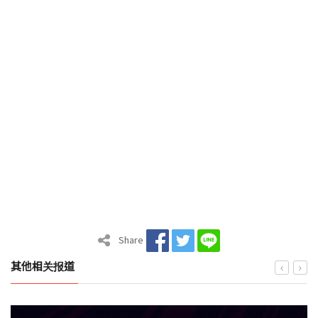
Share
其他相关报道