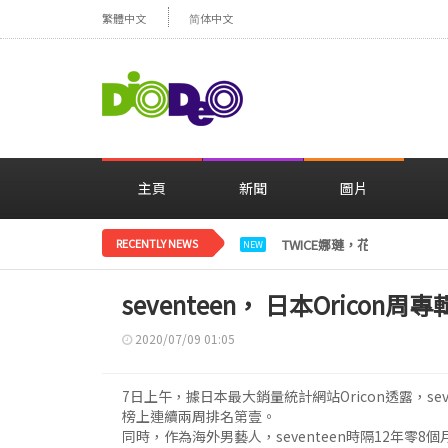
繁體中文
简体中文
主頁
新聞
圖片
RECENTLY NEWS
TWICE娜璉，花背景感性自
NEW
seventeen， 日本Oric
2020/07/09 01:05
7日上午，據日本最大銷量統計網站Oricon透露，sev
榜上連續兩周排名第壹。
同時，作為海外男藝人，seventeen時隔12年