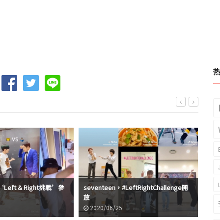
‘Left & Right挑戰’參
seventeen，#LeftRightChallenge開
回歸
放
Ri
2020/06/25
2