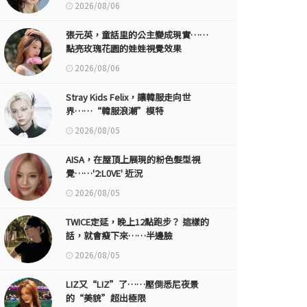
2026/08/06
張元英，童話里的公主變成現實……
點亮玫瑰花園的娃娃視覺效果
2026/08/06
Stray Kids Felix，讓韓服走向世
界……“韓服浪潮”模特
2026/08/05
AISA，在屋頂上展現的粉色髮型視
覺……'2:L0VE' 近況
2026/08/05
TWICE定延，晚上12點跑步？ 這樣的
話，就會瘦下來……半邊臉
2026/08/05
LIZ又“LIZ”了……壓倒悉尼夜景
的“美貌”超出極限