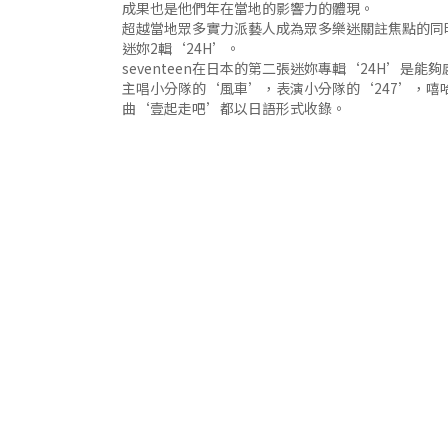
成果也是他們年在當地的影響力的體現。
超越當地眾多實力派藝人成為眾多樂迷關註焦點的同時，
迷妳2輯‘24H’。
seventeen在日本的第二張迷妳專輯‘24H’是能
主唱小分隊的‘風車’，表演小分隊的‘247’，嘻哈小分
曲‘壹起走吧’都以日語形式收錄。