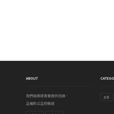
ABOUT
CATEGO
我們迪奧德奧會提供迅速、
主頁
正確和公正的報道