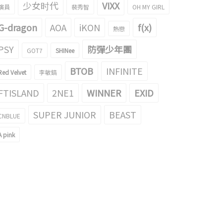
少女时代
VIXX
演員
裴秀智
OH MY GIRL
G-dragon
AOA
iKON
f(x)
熱戀
PSY
防彈少年團
GOT7
SHINee
BTOB
INFINITE
Red Velvet
李敏鎬
FTISLAND
2NE1
WINNER
EXID
SUPER JUNIOR
BEAST
CNBLUE
A pink