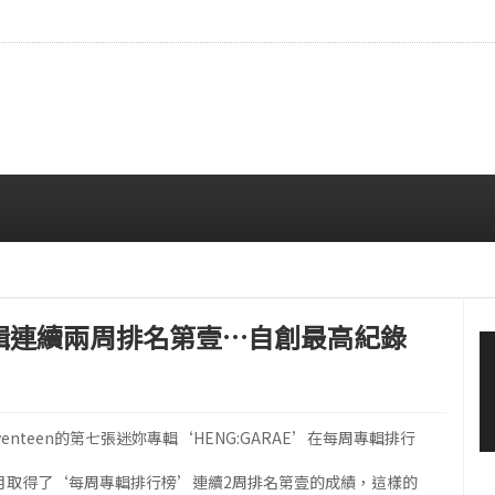
拍…精緻妝容引人注目
08/06 10:00 AM
on周專輯連續兩周排名第壹…自創最高紀錄
enteen的第七張迷妳專輯‘HENG:GARAE’在每周專輯排行
零8個月取得了‘每周專輯排行榜’連續2周排名第壹的成績，這樣的