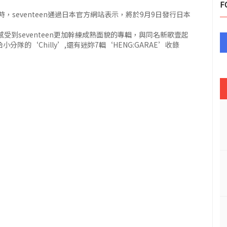
F
seventeen通過日本官方網站表示，將於9月9日發行日本
夠感受到seventeen更加幹練成熟面貌的專輯，與同名新歌壹起
隊的‘Chilly’,還有迷妳7輯‘HENG:GARAE’收錄