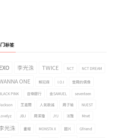
热门标签
EXO
李光洙
TWICE
NCT
NCT DREAM
WANNA ONE
賴冠霖
I.O.I
壹周的偶像
BLACK PINK
音樂銀行
金SAMUEL
seventeen
Jackson
王嘉爾
人氣歌謠
周子瑜
NUEST
Lovelyz
JBJ
周潔瓊
JYJ
泫雅
Mnet
的seventeen，以‘Left &
seventeen，迷妳7
ght’宣布夏季控制
集‘Heng:garæ’主唱組Trailer
李光洙
畫報
MONSTA X
圖片
Gfriend
020/06/24
2020/06/12