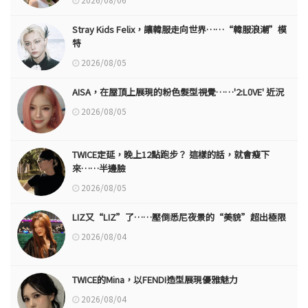
Stray Kids Felix，讓韓服走向世界……“韓服浪潮”模
特
2026/08/05
AISA，在屋頂上展現的粉色髮型視覺……'2:L0VE' 近況
2026/08/05
TWICE定延，晚上12點跑步？ 這樣的話，就會瘦下
來……半邊臉
2026/08/05
LIZ又“LIZ”了……壓倒悉尼夜景的“美貌”超出極限
2026/08/04
TWICE的Mina，以FENDI造型展現優雅魅力
2026/08/04