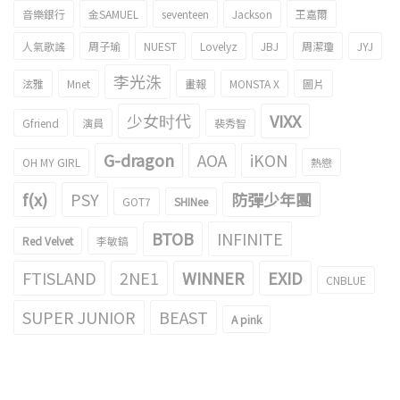
音樂銀行
金SAMUEL
seventeen
Jackson
王嘉爾
人氣歌謠
周子瑜
NUEST
Lovelyz
JBJ
周潔瓊
JYJ
李光洙
泫雅
Mnet
畫報
MONSTA X
圖片
少女时代
VIXX
Gfriend
演員
裴秀智
G-dragon
AOA
iKON
OH MY GIRL
熱戀
f(x)
PSY
防彈少年團
GOT7
SHINee
BTOB
INFINITE
Red Velvet
李敏鎬
FTISLAND
2NE1
WINNER
EXID
CNBLUE
SUPER JUNIOR
BEAST
A pink