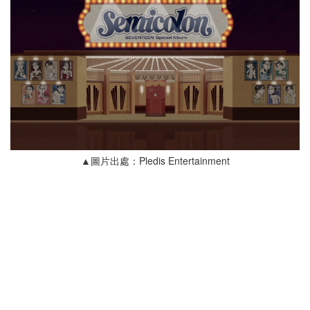
▲圖片出處：Pledis Entertainment