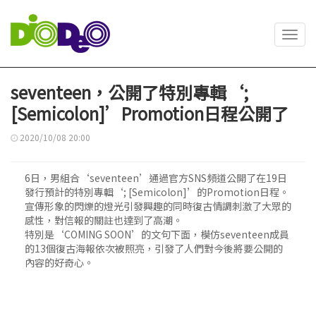
Toggl
navig
seventeen，公開了特別專輯‘;
[Semicolon]’Promotion日程公開了
2020/10/08 20:00
6日，男組合‘seventeen’通過官方SNS頻道公開了在19日
發行預計的特別專輯‘; [Semicolon]’的Promotion日程。
宣傳形象的閃爍的燈光引發興趣的同時復古情調刺激了大眾的
感性，對信報的關註也達到了高潮。
特別是‘COMING SOON’的文句下面，模仿seventeen成員
的13個復古海報依次被照亮，引發了人們對今後將要公開的
內容的好奇心。