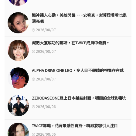
眼神讓人心動，美貌閃耀……安宥真，就算瞪着看也很
漂亮呢
2026/08/07
減肥大獲成功的鄭妍，在TWICE成員中最瘦。
2026/08/07
ALPHA DRIVE ONE LEO，令人目不轉睛的視覺存在感
2026/08/07
ZEROBASEONE登上日本雜誌封面，穩固的全球影響力
2026/08/06
TWICE娜璉，花背景感性自拍…精緻妝容引人注目
2026/08/06