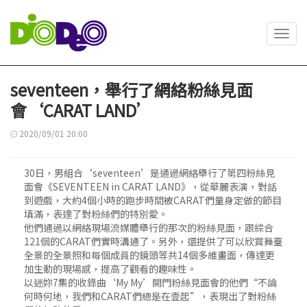
Toggl
navig
seventeen，舉行了網絡粉絲見面
會‘CARAT LAND’
2020/09/01 20:00
30日，男組合‘seventeen’是通過網絡舉行了第四粉絲見
面會《SEVENTEEN in CARAT LAND》，從華麗表演，對話
到遊戲，大約4個小時的跑步時間被CARAT們量身定做的節目
填滿，表達了對粉絲們的特別愛。
他們通過以網絡現場流媒體舉行的那次的粉絲見面，跟綜合
121個的CARAT們實時溝通了。另外，還提供了可以欣賞舞臺
全景的全景照和每個成員的鏡頭等共14個多維畫面，傳達更
加生動的現場感，提高了觀看的趣味性。
以迷妳7集的收錄曲‘My My’開門粉絲見面會的他們“不論
何時何地，我們和CARAT們總是在壹起”，表現出了對粉絲