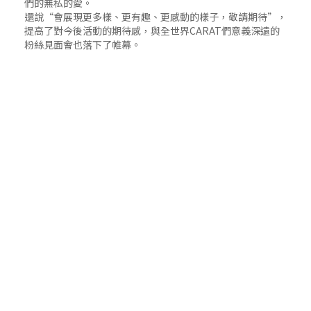
們的無私的愛。
還說“會展現更多樣、更有趣、更感動的樣子，敬請期待”，
提高了對今後活動的期待感，與全世界CARAT們意義深遠的
粉絲見面會也落下了帷幕。