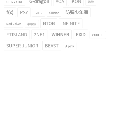
G-dragon
AOA
iKON
OH MY GIRL
熱戀
f(x)
PSY
防彈少年團
GOT7
SHINee
BTOB
INFINITE
Red Velvet
李敏鎬
FTISLAND
2NE1
WINNER
EXID
CNBLUE
SUPER JUNIOR
BEAST
A pink