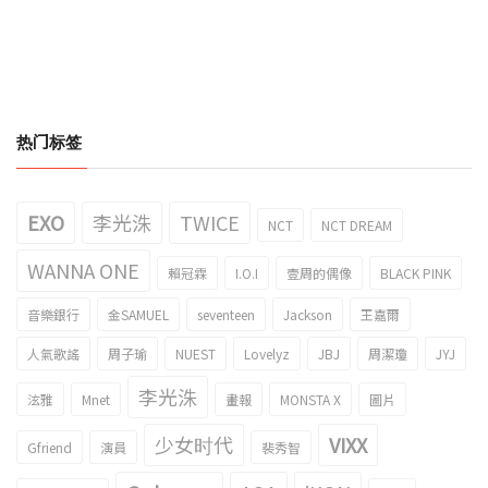
热门标签
EXO
李光洙
TWICE
NCT
NCT DREAM
WANNA ONE
賴冠霖
I.O.I
壹周的偶像
BLACK PINK
音樂銀行
金SAMUEL
seventeen
Jackson
王嘉爾
人氣歌謠
周子瑜
NUEST
Lovelyz
JBJ
周潔瓊
JYJ
李光洙
泫雅
Mnet
畫報
MONSTA X
圖片
少女时代
VIXX
Gfriend
演員
裴秀智