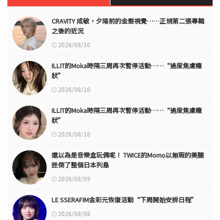
CRAVITY 成敏，夕陽前的金髮視覺……正規第二張專輯
之後的近況
2026/08/10
ILLIT的Moka時隔三周再次暫停活動……“過度焦慮癥
狀”
2026/08/10
ILLIT的Moka時隔三周再次暫停活動……“過度焦慮癥
狀”
2026/08/10
還以為是音樂盒玩偶呢！ TWICE的Momo以無瑕的美腿
迷倒了整個日本列島
2026/08/09
LE SSERAFIM金彩元恢復活動“下周開始安排日程”
2026/08/08