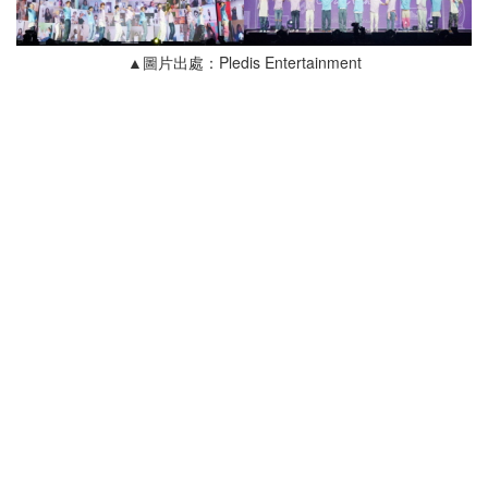
▲圖片出處：Pledis Entertainment