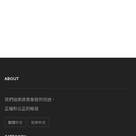
ABOUT
我們迪奧德奧會提供迅速、
正確和公正的報道
繁體中文
简体中文