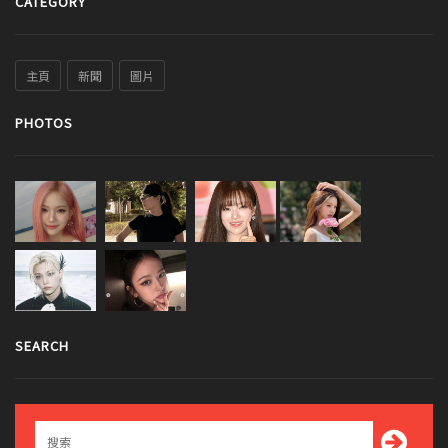
CATEGORY
主頁
新聞
圖片
PHOTOS
SEARCH