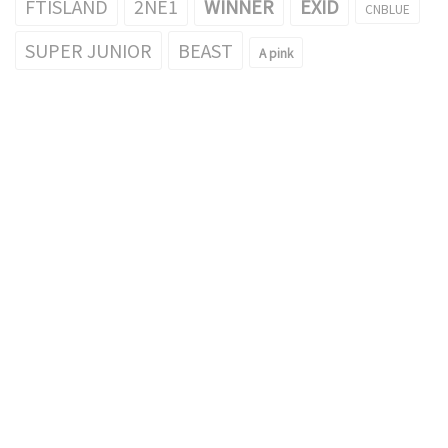
FTISLAND
2NE1
WINNER
EXID
CNBLUE
SUPER JUNIOR
BEAST
A pink