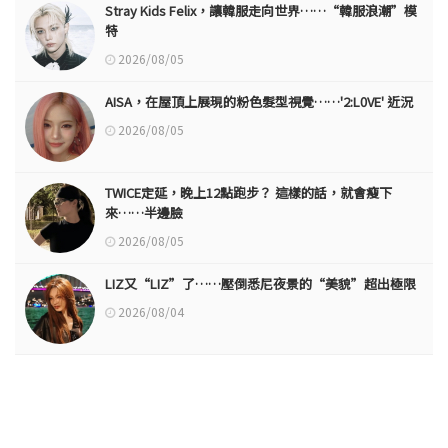
Stray Kids Felix，讓韓服走向世界……“韓服浪潮”模
特
2026/08/05
AISA，在屋頂上展現的粉色髮型視覺……'2:L0VE' 近況
2026/08/05
TWICE定延，晚上12點跑步？ 這樣的話，就會瘦下
來……半邊臉
2026/08/05
LIZ又“LIZ”了……壓倒悉尼夜景的“美貌”超出極限
2026/08/04