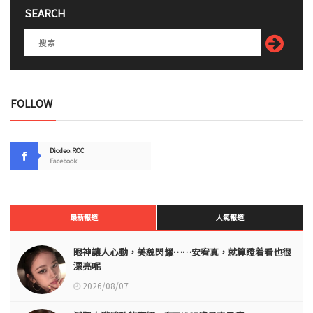
SEARCH
FOLLOW
Diodeo.ROC
Facebook
最新報道
人氣報道
眼神讓人心動，美貌閃耀……安宥真，就算瞪着看也很
漂亮呢
2026/08/07