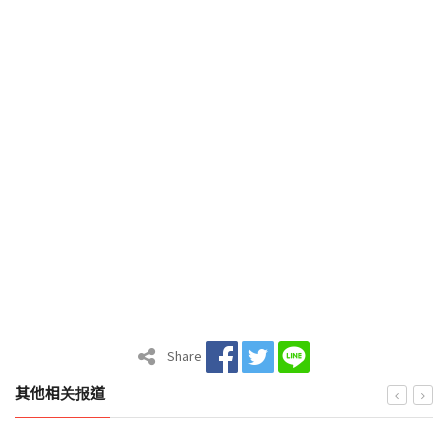
Share
其他相关报道