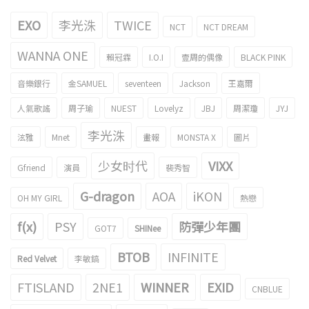
EXO
李光洙
TWICE
NCT
NCT DREAM
WANNA ONE
賴冠霖
I.O.I
壹周的偶像
BLACK PINK
音樂銀行
金SAMUEL
seventeen
Jackson
王嘉爾
人氣歌謠
周子瑜
NUEST
Lovelyz
JBJ
周潔瓊
JYJ
李光洙
泫雅
Mnet
畫報
MONSTA X
圖片
少女时代
VIXX
Gfriend
演員
裴秀智
G-dragon
AOA
iKON
OH MY GIRL
熱戀
f(x)
PSY
防彈少年團
GOT7
SHINee
BTOB
INFINITE
Red Velvet
李敏鎬
FTISLAND
2NE1
WINNER
EXID
CNBLUE