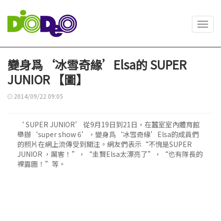
Toggl
navig
變身爲‘冰雪奇緣’Elsa的 SUPER
JUNIOR 【圖】
2014/09/22 09:05
‘ SUPER JUNIOR’ 從9月19日到21日，在蠶室室內體育館
舉辦‘super show 6’，變身爲‘冰雪奇緣’Elsa的成員們
的照片在網上流傳受到關注。網友們表示“不愧是SUPER
JUNIOR ，厲害！”，“圭賢Elsa太漂亮了”，“也有隊長的
裸露圖！”等。