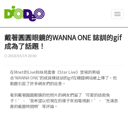
Toggl
navig
戴著圓圓眼鏡的WANNA ONE 誌訓的gif
成為了話題！
2018/03/19 20:00
在Mnet的Live粉絲見面會《Star Live》登場的男組
合'WANNA ONE'的成員樸誌訓的gif在韓國網站被上傳了，他
動圖引起了許多網友們的註意。
看到戴著圓圓眼鏡的他照片的網友們留了‘可愛的誌勛兔
子！’、‘我希望以他現在的樣子來拍電視劇！’、‘充滿恩
惠的截圖時間啊’等評論。