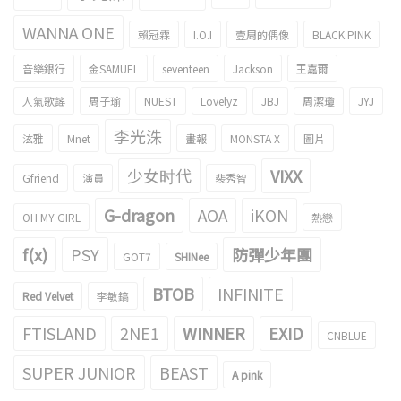
WANNA ONE
賴冠霖
I.O.I
壹周的偶像
BLACK PINK
音樂銀行
金SAMUEL
seventeen
Jackson
王嘉爾
人氣歌謠
周子瑜
NUEST
Lovelyz
JBJ
周潔瓊
JYJ
李光洙
泫雅
Mnet
畫報
MONSTA X
圖片
少女时代
VIXX
Gfriend
演員
裴秀智
G-dragon
AOA
iKON
OH MY GIRL
熱戀
f(x)
PSY
防彈少年團
GOT7
SHINee
BTOB
INFINITE
Red Velvet
李敏鎬
FTISLAND
2NE1
WINNER
EXID
CNBLUE
SUPER JUNIOR
BEAST
A pink