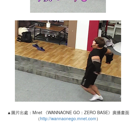
▲圖片出處：Mnet 《WANNAONE GO：ZERO BASE》廣播畫面
（
http://wannaonego.mnet.com
）