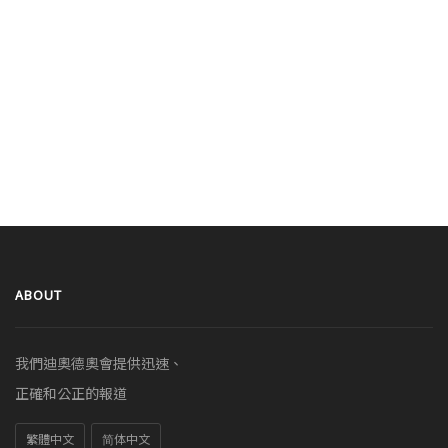
ABOUT
我們迪奧德奧會提供迅速、
正確和公正的報道
繁體中文
简体中文