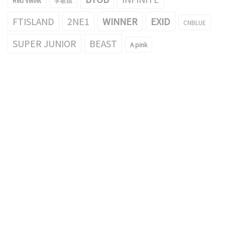
Red Velvet
李敏鎬
FTISLAND
2NE1
WINNER
EXID
CNBLUE
SUPER JUNIOR
BEAST
A pink