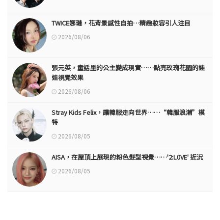
TWICE娜璉，花背景感性自拍…精緻妝容引人注目
2026/08/06
張元英，童話里的公主變成現實……點亮玫瑰花園的娃
娃視覺效果
2026/08/06
Stray Kids Felix，讓韓服走向世界……“韓服浪潮”模
特
2026/08/05
AISA，在屋頂上展現的粉色髮型視覺……'2:L0VE' 近況
2026/08/05