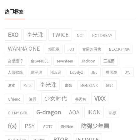
热门标签
EXO
李光洙
TWICE
NCT
NCT DREAM
WANNA ONE
賴冠霖
I.O.I
壹周的偶像
BLACK PINK
音樂銀行
金SAMUEL
seventeen
Jackson
王嘉爾
人氣歌謠
周子瑜
NUEST
Lovelyz
JBJ
周潔瓊
JYJ
李光洙
泫雅
Mnet
畫報
MONSTA X
圖片
少女时代
VIXX
Gfriend
演員
裴秀智
G-dragon
AOA
iKON
OH MY GIRL
熱戀
f(x)
PSY
防彈少年團
GOT7
SHINee
BTOB
INFINITE