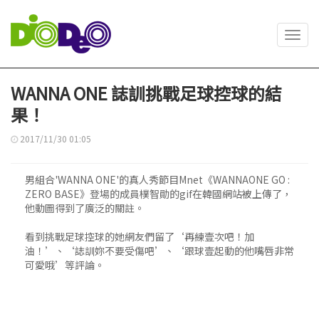
Toggl
navig
WANNA ONE 誌訓挑戰足球控球的結
果！
2017/11/30 01:05
男組合'WANNA ONE'的真人秀節目Mnet《WANNAONE GO :
ZERO BASE》登場的成員樸智勛的gif在韓國網站被上傳了，
他動圖得到了廣泛的關註。
看到挑戰足球控球的她網友們留了‘再練壹次吧！加
油！’、‘誌訓妳不要受傷吧’、‘跟球壹起動的他嘴唇非常
可愛哦’等評論。