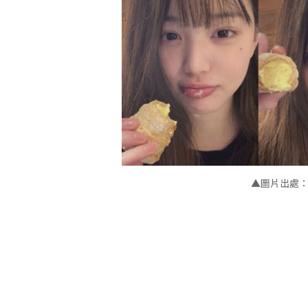
▲
圖片出處：IV