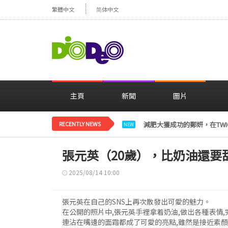
繁體中文
简体中文
主頁
新聞
圖片
RECENTLY NEWS
減肥大獲成功的鄭妍，在TWI
NEW
張元英（20歲），比奶油還要
2025/08/14 10:00
張元英在自己的SNS上再次散發出可愛的魅力。
在公開的照片中,張元英手裡拿着奶油,做出各種表情,
連沾在嘴邊的面霜都成了可愛的亮點,雖然是接近素顏