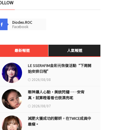
OLLOW
Diodeo.ROC
Facebook
最新報道
人氣報道
LE SSERAFIM金彩元恢復活動“下周開
始安排日程”
2026/08/08
眼神讓人心動，美貌閃耀……安宥
真，就算瞪着看也很漂亮呢
2026/08/07
減肥大獲成功的鄭妍，在TWICE成員中
最瘦。