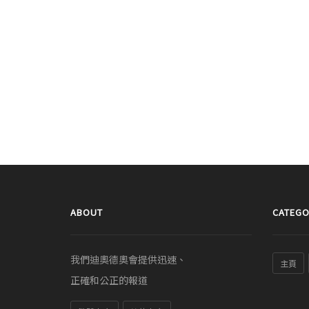
ABOUT
CATEGO
我們迪奧德奧會提供迅速、
主頁
正確和公正的報道