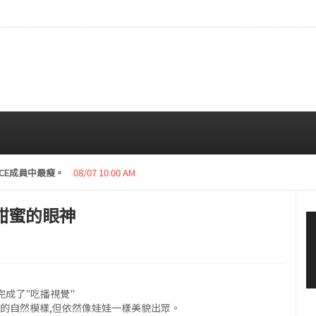
CE成員中最瘦。
08/07 10:00 AM
甜蜜的眼神
完成了"吃播視覺"
的自然模樣,但依然像娃娃一樣美貌出眾。