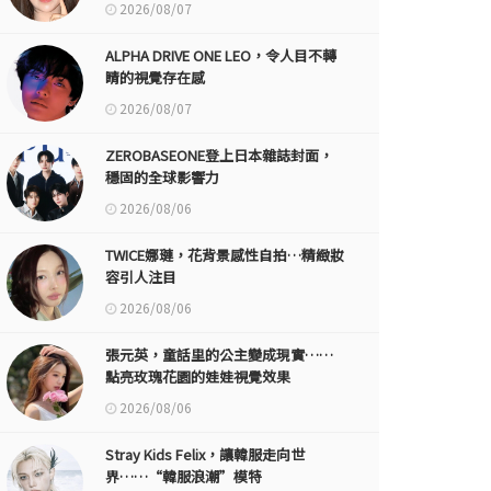
2026/08/07
ALPHA DRIVE ONE LEO，令人目不轉
睛的視覺存在感
2026/08/07
ZEROBASEONE登上日本雜誌封面，
穩固的全球影響力
2026/08/06
TWICE娜璉，花背景感性自拍…精緻妝
容引人注目
2026/08/06
張元英，童話里的公主變成現實……
點亮玫瑰花園的娃娃視覺效果
2026/08/06
Stray Kids Felix，讓韓服走向世
界……“韓服浪潮”模特