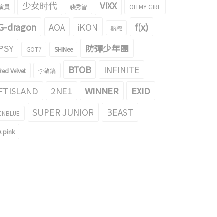
少女时代
VIXX
演員
裴秀智
OH MY GIRL
G-dragon
AOA
iKON
f(x)
熱戀
PSY
防彈少年團
GOT7
SHINee
BTOB
INFINITE
Red Velvet
李敏鎬
FTISLAND
2NE1
WINNER
EXID
SUPER JUNIOR
BEAST
CNBLUE
A pink