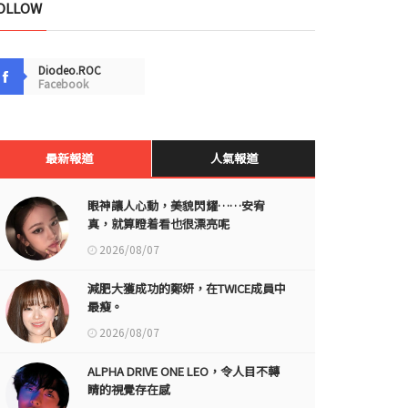
OLLOW
Diodeo.ROC
Facebook
最新報道
人氣報道
眼神讓人心動，美貌閃耀……安宥
真，就算瞪着看也很漂亮呢
2026/08/07
減肥大獲成功的鄭妍，在TWICE成員中
最瘦。
2026/08/07
ALPHA DRIVE ONE LEO，令人目不轉
睛的視覺存在感