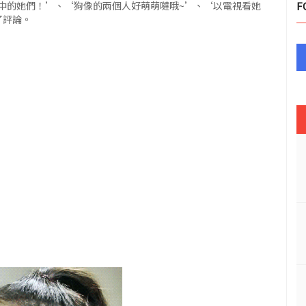
中的她們！’、‘狗像的兩個人好萌萌噠哦~’、‘以電視看她
F
了評論。