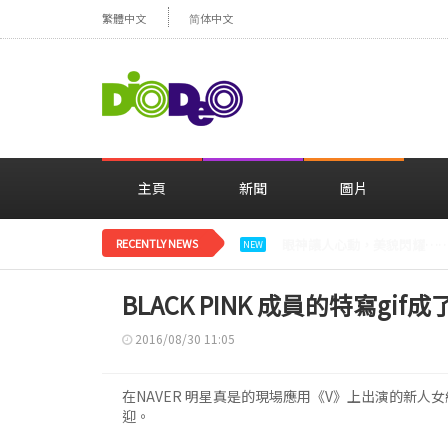
繁體中文
简体中文
主頁
新聞
圖片
RECENTLY NEWS
減肥大獲成功的鄭妍，在TWI
NEW
BLACK PINK 成員的特寫gif
2016/08/30 11:05
在NAVER 明星真是的現場應用《V》上出演的新人女組合
迎。