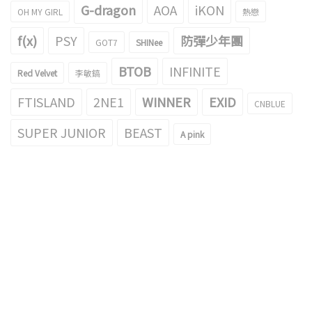
G-dragon
AOA
iKON
OH MY GIRL
熱戀
f(x)
PSY
防彈少年團
GOT7
SHINee
BTOB
INFINITE
Red Velvet
李敏鎬
FTISLAND
2NE1
WINNER
EXID
CNBLUE
SUPER JUNIOR
BEAST
A pink