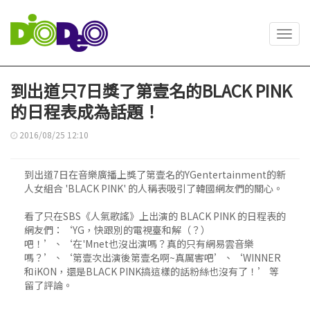
Toggl
navig
到出道只7日獎了第壹名的BLACK PINK
的日程表成為話題！
2016/08/25 12:10
到出道7日在音樂廣播上獎了第壹名的YGentertainment的新
人女組合 'BLACK PINK' 的人稱表吸引了韓國網友們的關心。
看了只在SBS《人氣歌謠》上出演的 BLACK PINK 的日程表的
網友們：‘YG，快跟別的電視臺和解（？）
吧！’、‘在'Mnet也沒出演嗎？真的只有網易雲音樂
嗎？’、‘第壹次出演後第壹名啊~真厲害吧’、‘WINNER
和iKON，還是BLACK PINK搞這樣的話粉絲也沒有了！’ 等
留了評論。