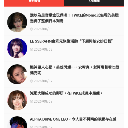
最新報道
人氣報道
還以為是音樂盒玩偶呢！ TWICE的Momo以無瑕的美腿
迷倒了整個日本列島
2026/08/09
LE SSERAFIM金彩元恢復活動“下周開始安排日程”
2026/08/08
眼神讓人心動，美貌閃耀……安宥真，就算瞪着看也很
漂亮呢
2026/08/07
減肥大獲成功的鄭妍，在TWICE成員中最瘦。
2026/08/07
ALPHA DRIVE ONE LEO，令人目不轉睛的視覺存在感
2026/08/07