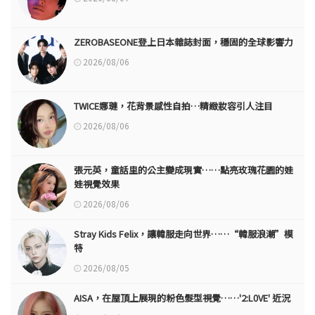
ZEROBASEONE登上日本雜誌封面，穩固的全球影響力
2026/08/06
TWICE娜璉，花背景感性自拍…精緻妝容引人注目
2026/08/06
張元英，童話里的公主變成現實……點亮玫瑰花園的娃
娃視覺效果
2026/08/06
Stray Kids Felix，讓韓服走向世界……“韓服浪潮”模
特
2026/08/05
AISA，在屋頂上展現的粉色髮型視覺……'2:L0VE' 近況