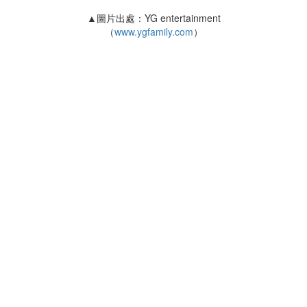
▲圖片出處：YG entertainment
（
www.ygfamily.com
）