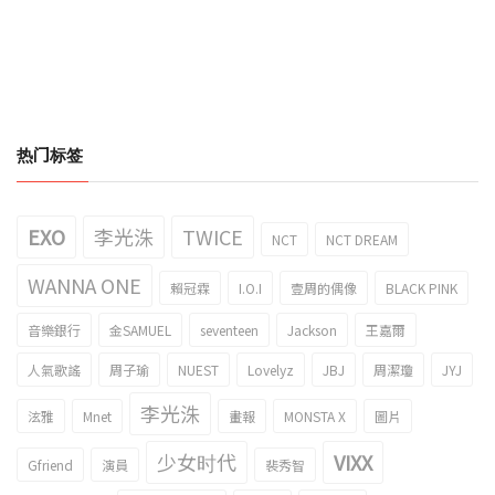
热门标签
EXO
李光洙
TWICE
NCT
NCT DREAM
WANNA ONE
賴冠霖
I.O.I
壹周的偶像
BLACK PINK
音樂銀行
金SAMUEL
seventeen
Jackson
王嘉爾
人氣歌謠
周子瑜
NUEST
Lovelyz
JBJ
周潔瓊
JYJ
李光洙
泫雅
Mnet
畫報
MONSTA X
圖片
少女时代
VIXX
Gfriend
演員
裴秀智