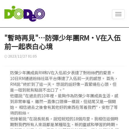
Toggl
navig
"暫時再見"…防彈少年團RM·V在入伍
前一起表白心境
2023/12/27 01:05
防彈少年團成員RM和V在入伍前夕表達了對粉絲們的愛意。
10日RM通過粉絲社區平台傳達了入伍前一天的感想。 首先，
RM說:"終於到了這一天。 想說的話好像一直縈繞在心頭，但
是一碰到就有點說不出口了。"
他還說:"在過去的10年裡，能夠作為防彈少年團成員生活，感
到非常幸福。 雖然一直像口頭禪一樣說，但結尾又是一個開
始。 相信過去之後會有其他好的東西在等着我們"，安慰了等
待的粉絲。
他接著說:"在說長就長，說短就短的18個月里，我相信這個時
期對我們所有人來說都是某種陌生、新的靈感和學習的時期。