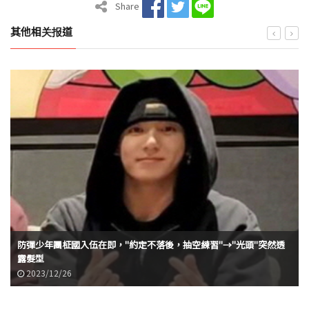
Share
其他相关报道
防彈少年團柾國入伍在即，"約定不落後，抽空練習"→"光頭"突然透
露髮型
2023/12/26