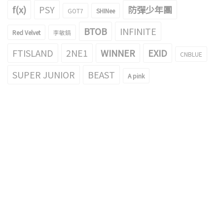
f(x)
PSY
防彈少年團
GOT7
SHINee
BTOB
INFINITE
Red Velvet
李敏鎬
FTISLAND
2NE1
WINNER
EXID
CNBLUE
SUPER JUNIOR
BEAST
A pink