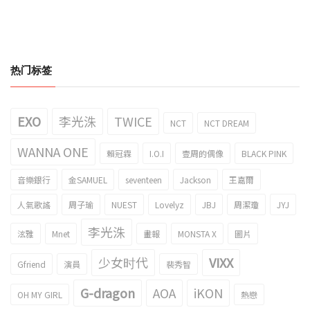
热门标签
EXO
李光洙
TWICE
NCT
NCT DREAM
WANNA ONE
賴冠霖
I.O.I
壹周的偶像
BLACK PINK
音樂銀行
金SAMUEL
seventeen
Jackson
王嘉爾
人氣歌謠
周子瑜
NUEST
Lovelyz
JBJ
周潔瓊
JYJ
李光洙
泫雅
Mnet
畫報
MONSTA X
圖片
少女时代
VIXX
Gfriend
演員
裴秀智
G-dragon
AOA
iKON
OH MY GIRL
熱戀