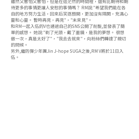
雖然又害怕又害怕，但是在這茫然的時間裡，還有比期待和期
待更多的事情更讓人安慰的事情嗎？ RM說:"希望我們能在各
自的地方努力生活，回來后笑逐顏開，更加沒有隔閡，充滿心
靈和心靈。 暫時再見，再見"，"未來見"。
和RM一起入伍的V也通過自己的SNS公開了削髮,並發表了簡
單的感想。 她說:"剃了光頭，戴了墨鏡，是我的夢想。 很想
做一次，真是太好了"，"我去去就來"，向粉絲們轉達了親切
的問候。
另外,繼防彈少年團Jin J-hope SUGA之後,RM V將於11日入
伍。