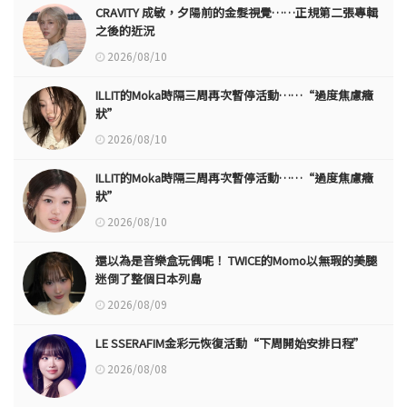
CRAVITY 成敏，夕陽前的金髮視覺……正規第二張專輯
之後的近況
2026/08/10
ILLIT的Moka時隔三周再次暫停活動……“過度焦慮癥
狀”
2026/08/10
ILLIT的Moka時隔三周再次暫停活動……“過度焦慮癥
狀”
2026/08/10
還以為是音樂盒玩偶呢！ TWICE的Momo以無瑕的美腿
迷倒了整個日本列島
2026/08/09
LE SSERAFIM金彩元恢復活動“下周開始安排日程”
2026/08/08