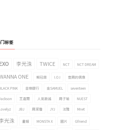
热门标签
EXO
李光洙
TWICE
NCT
NCT DREAM
WANNA ONE
賴冠霖
I.O.I
壹周的偶像
BLACK PINK
音樂銀行
金SAMUEL
seventeen
Jackson
王嘉爾
人氣歌謠
周子瑜
NUEST
Lovelyz
JBJ
周潔瓊
JYJ
泫雅
Mnet
李光洙
畫報
MONSTA X
圖片
Gfriend