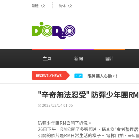
繁體中文
简体中文
主頁
新聞
圖片
RECENTLY NEWS
眼神讓人心動，美貌閃耀…
NEW
"辛奇無法忍受" 防彈少年團RM
2023/12/14 01:05
防彈少年團RM公開了近況。
26日下午，RM公開了多張照片，稱其為"會者整理居
公開的照片是RM日常生活的樣子。 電梯自拍、국