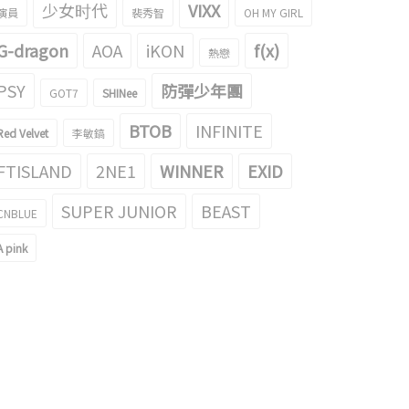
少女时代
VIXX
演員
裴秀智
OH MY GIRL
G-dragon
AOA
iKON
f(x)
熱戀
PSY
防彈少年團
GOT7
SHINee
BTOB
INFINITE
Red Velvet
李敏鎬
FTISLAND
2NE1
WINNER
EXID
SUPER JUNIOR
BEAST
CNBLUE
A pink