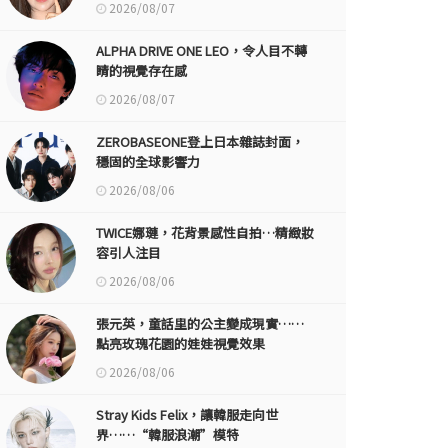
2026/08/07
ALPHA DRIVE ONE LEO，令人目不轉
睛的視覺存在感
2026/08/07
ZEROBASEONE登上日本雜誌封面，
穩固的全球影響力
2026/08/06
TWICE娜璉，花背景感性自拍…精緻妝
容引人注目
2026/08/06
張元英，童話里的公主變成現實……
點亮玫瑰花園的娃娃視覺效果
2026/08/06
Stray Kids Felix，讓韓服走向世
界……“韓服浪潮”模特