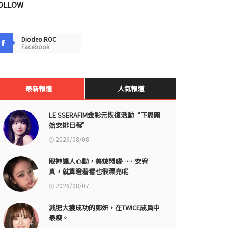
OLLOW
Diodeo.ROC
Facebook
最新報道
人氣報道
LE SSERAFIM金彩元恢復活動“下周開
始安排日程”
2026/08/08
眼神讓人心動，美貌閃耀……安宥
真，就算瞪着看也很漂亮呢
2026/08/07
減肥大獲成功的鄭妍，在TWICE成員中
最瘦。