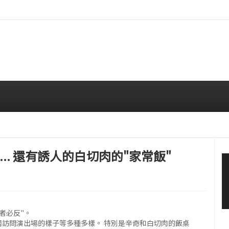
…安宥真，就算瞪着看也很漂亮呢
08/07 12:00 PM
... 還有誘人的白切肉的"家常飯"
者必反"。
의國訪問演出場的樣子等多種多樣。 特別是辛奇和白切肉的飯桌