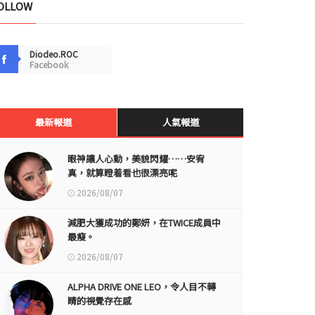
OLLOW
Diodeo.ROC
Facebook
最新報道
人氣報道
眼神讓人心動，美貌閃耀……安宥
真，就算瞪着看也很漂亮呢
2026/08/07
減肥大獲成功的鄭妍，在TWICE成員中
最瘦。
2026/08/07
ALPHA DRIVE ONE LEO，令人目不轉
睛的視覺存在感