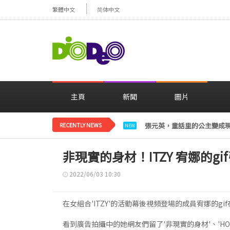
繁體中文
简体中文
主頁
新聞
圖片
RECENTLY NEWS
張元英，童話里的公主變成
NEW
非現實的身材！ITZY 宥娜的g
2022/06/03 10:30
在女組合'ITZY'的活動幕後視頻登場的成員宥娜的g
看到廣告拍攝中的她網友們留了'非現實的身材'、'HOT