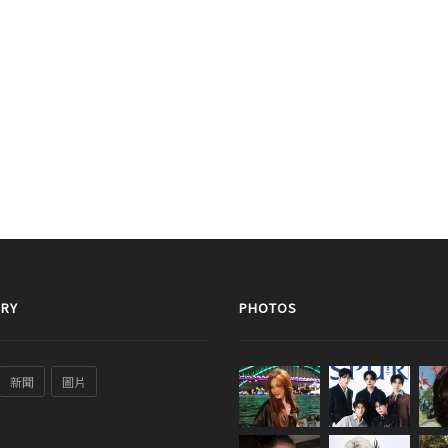
RY
PHOTOS
新聞
圖片