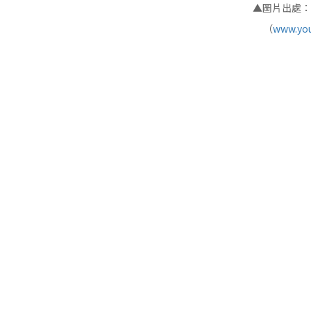
▲圖片出處：I
（
www.you