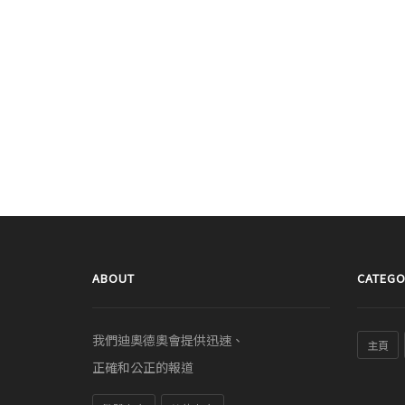
ABOUT
CATEGO
我們迪奧德奧會提供迅速、
主頁
正確和公正的報道