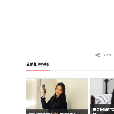
Share
其他相关报道
 宥娜的照片成爲了
模仿藝智的ITZ