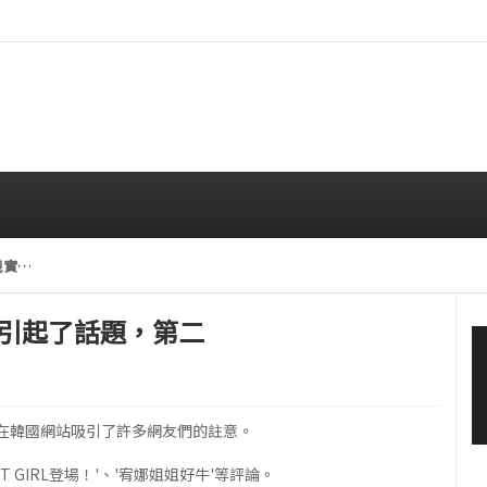
現實……點亮玫瑰花園的娃娃視覺效果
08/06 01:05 AM
if引起了話題，第二
if在韓國網站吸引了許多網友們的註意。
 GIRL登場！'、'宥娜姐姐好牛'等評論。