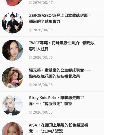
2026/08/07
ZEROBASEONE登上日本雜誌封面，
穩固的全球影響力
2026/08/06
TWICE娜璉，花背景感性自拍…精緻妝
容引人注目
2026/08/06
張元英，童話里的公主變成現實……
點亮玫瑰花園的娃娃視覺效果
2026/08/06
Stray Kids Felix，讓韓服走向世
界……“韓服浪潮”模特
2026/08/05
AISA，在屋頂上展現的粉色髮型視
覺……'2:L0VE' 近況