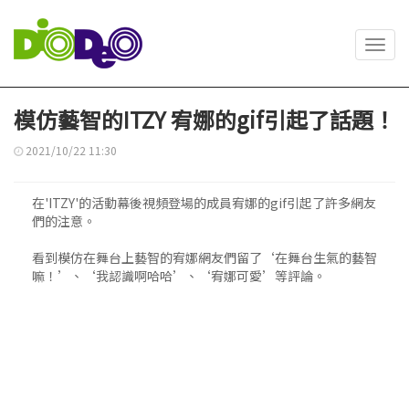
Toggl
navig
模仿藝智的ITZY 宥娜的gif引起了話題！
2021/10/22 11:30
在'ITZY'的活動幕後視頻登場的成員宥娜的gif引起了許多網友
們的注意。
看到模仿在舞台上藝智的宥娜網友們留了‘在舞台生氣的藝智
嘛！’、‘我認識啊哈哈’、‘宥娜可愛’等評論。