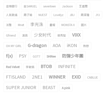
音樂銀行
金SAMUEL
seventeen
Jackson
王嘉爾
人氣歌謠
周子瑜
NUEST
Lovelyz
JBJ
周潔瓊
JYJ
李光洙
泫雅
Mnet
畫報
MONSTA X
圖片
少女时代
VIXX
Gfriend
演員
裴秀智
G-dragon
AOA
iKON
OH MY GIRL
熱戀
f(x)
PSY
防彈少年團
GOT7
SHINee
BTOB
INFINITE
Red Velvet
李敏鎬
FTISLAND
2NE1
WINNER
EXID
CNBLUE
SUPER JUNIOR
BEAST
A pink