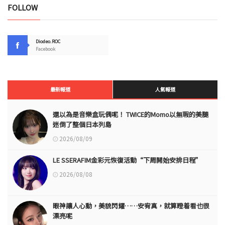
FOLLOW
Diodeo.ROC
Facebook
最新報道
人氣報道
還以為是音樂盒玩偶呢！ TWICE的Momo以無瑕的美腿
迷倒了整個日本列島
2026/08/09
LE SSERAFIM金彩元恢復活動“下周開始安排日程”
2026/08/08
眼神讓人心動，美貌閃耀……安宥真，就算瞪着看也很
漂亮呢