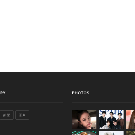
RY
PHOTOS
新聞
圖片