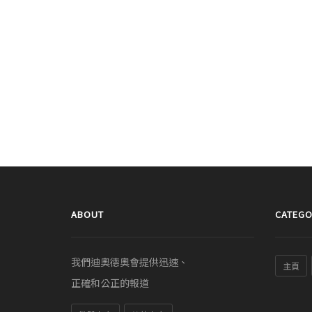
ABOUT
CATEGO
我們迪奧德奧會提供迅速、
主頁
正確和公正的報道