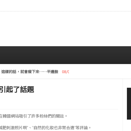
步？ 這樣的話，就會瘦下來……半邊臉
08/05 01:05 AM
if引起了話題
if在韓國網站吸引了許多粉絲們的關註。
減肥刺激照片啊'、'自然的化妝也非常合適'等評論。