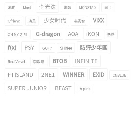
李光洙
泫雅
Mnet
畫報
MONSTA X
圖片
少女时代
VIXX
Gfriend
演員
裴秀智
G-dragon
AOA
iKON
OH MY GIRL
熱戀
f(x)
PSY
防彈少年團
GOT7
SHINee
BTOB
INFINITE
Red Velvet
李敏鎬
FTISLAND
2NE1
WINNER
EXID
CNBLUE
SUPER JUNIOR
BEAST
A pink