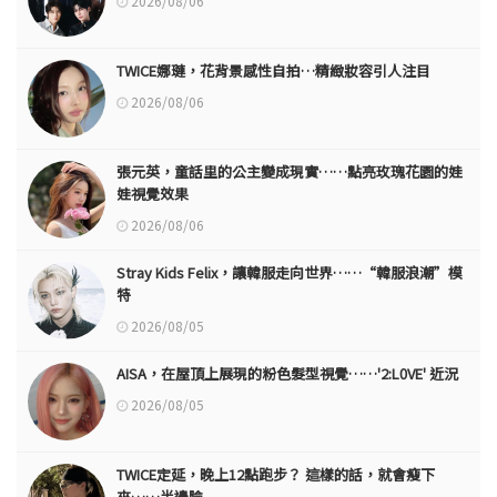
2026/08/06
TWICE娜璉，花背景感性自拍…精緻妝容引人注目
2026/08/06
張元英，童話里的公主變成現實……點亮玫瑰花園的娃
娃視覺效果
2026/08/06
Stray Kids Felix，讓韓服走向世界……“韓服浪潮”模
特
2026/08/05
AISA，在屋頂上展現的粉色髮型視覺……'2:L0VE' 近況
2026/08/05
TWICE定延，晚上12點跑步？ 這樣的話，就會瘦下
來……半邊臉