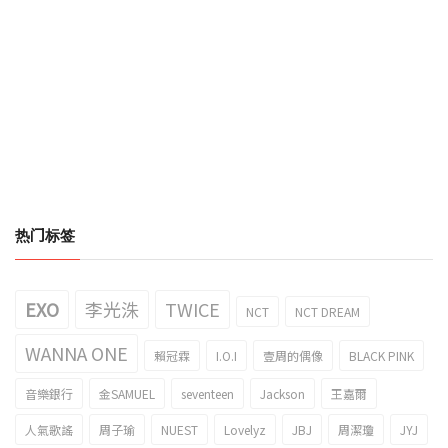
热门标签
EXO
李光洙
TWICE
NCT
NCT DREAM
WANNA ONE
賴冠霖
I.O.I
壹周的偶像
BLACK PINK
音樂銀行
金SAMUEL
seventeen
Jackson
王嘉爾
人氣歌謠
周子瑜
NUEST
Lovelyz
JBJ
周潔瓊
JYJ