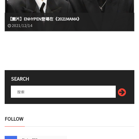
【圖片】ENHYPEN登場在《2021MAMA》
2021/12/14
SEARCH
FOLLOW