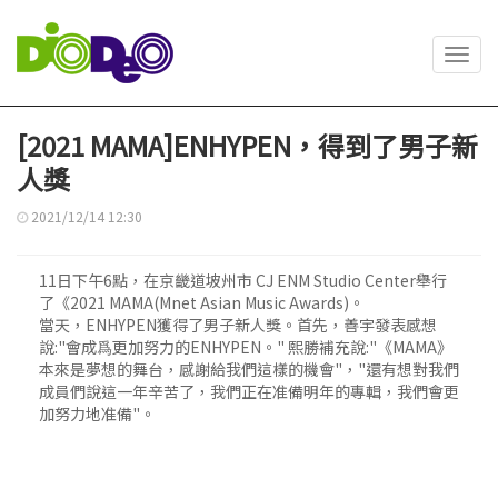
Toggl
navig
[2021 MAMA]ENHYPEN，得到了男子新
人獎
2021/12/14 12:30
11日下午6點，在京畿道坡州市 CJ ENM Studio Center舉行
了《2021 MAMA(Mnet Asian Music Awards)。
當天，ENHYPEN獲得了男子新人獎。首先，善宇發表感想
說:"會成爲更加努力的ENHYPEN。" 熙勝補充說:"《MAMA》
本來是夢想的舞台，感謝給我們這樣的機會"，"還有想對我們
成員們說這一年辛苦了，我們正在准備明年的專輯，我們會更
加努力地准備"。