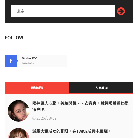
FOLLOW
Diodeo.ROC
Facebook
最新報道
人氣報道
眼神讓人心動，美貌閃耀……安宥真，就算瞪着看也很
漂亮呢
2026/08/07
減肥大獲成功的鄭妍，在TWICE成員中最瘦。