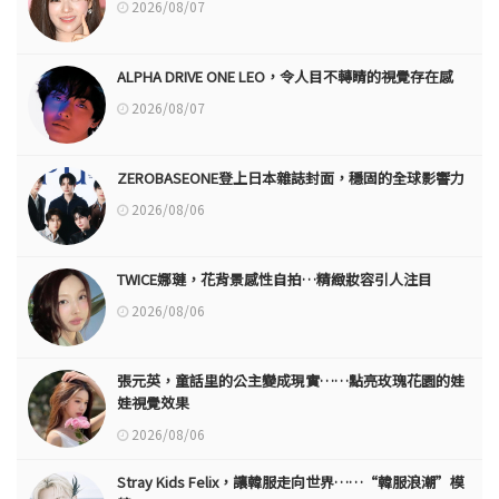
2026/08/07
ALPHA DRIVE ONE LEO，令人目不轉睛的視覺存在感
2026/08/07
ZEROBASEONE登上日本雜誌封面，穩固的全球影響力
2026/08/06
TWICE娜璉，花背景感性自拍…精緻妝容引人注目
2026/08/06
張元英，童話里的公主變成現實……點亮玫瑰花園的娃
娃視覺效果
2026/08/06
Stray Kids Felix，讓韓服走向世界……“韓服浪潮”模