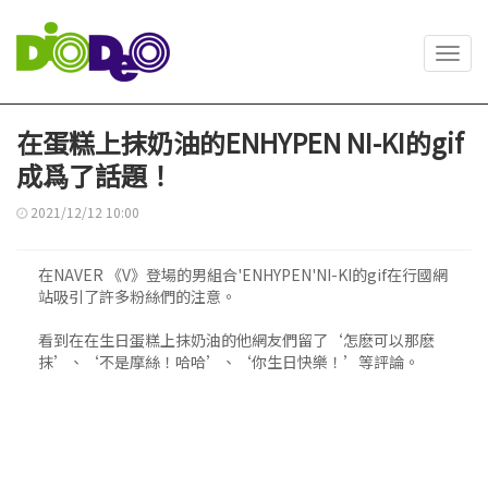
Toggl
navig
在蛋糕上抹奶油的ENHYPEN NI-KI的gif
成爲了話題！
2021/12/12 10:00
在NAVER 《V》登場的男組合'ENHYPEN'NI-KI的gif在行國網
站吸引了許多粉絲們的注意。
看到在在生日蛋糕上抹奶油的他網友們留了‘怎麽可以那麽
抹’、‘不是摩絲！哈哈’、‘你生日快樂！’等評論。