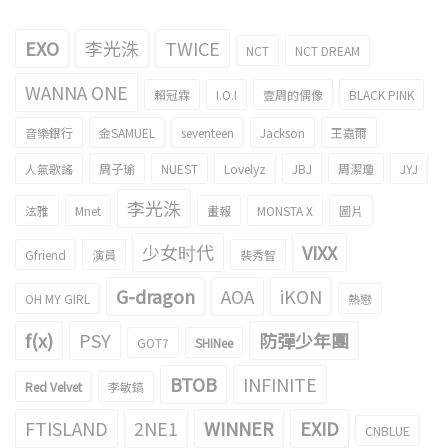
EXO
李光洙
TWICE
NCT
NCT DREAM
WANNA ONE
賴冠霖
I.O.I
壹周的偶像
BLACK PINK
音樂銀行
金SAMUEL
seventeen
Jackson
王嘉爾
人氣歌謠
周子瑜
NUEST
Lovelyz
JBJ
周潔瓊
JYJ
李光洙
泫雅
Mnet
畫報
MONSTA X
圖片
少女时代
VIXX
Gfriend
演員
裴秀智
G-dragon
AOA
iKON
OH MY GIRL
熱戀
f(x)
PSY
防彈少年團
GOT7
SHINee
BTOB
INFINITE
Red Velvet
李敏鎬
FTISLAND
2NE1
WINNER
EXID
CNBLUE