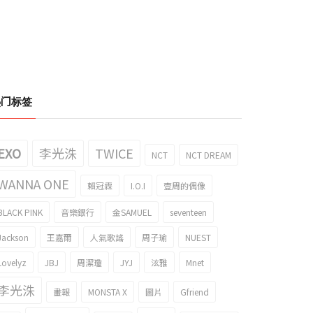
热门标签
EXO
李光洙
TWICE
NCT
NCT DREAM
WANNA ONE
賴冠霖
I.O.I
壹周的偶像
BLACK PINK
音樂銀行
金SAMUEL
seventeen
Jackson
王嘉爾
人氣歌謠
周子瑜
NUEST
Lovelyz
JBJ
周潔瓊
JYJ
泫雅
Mnet
李光洙
畫報
MONSTA X
圖片
Gfriend
S到seventeen，Big Hit公開
拍攝聖焄照片的ENHYPEN NI-KI的gif引