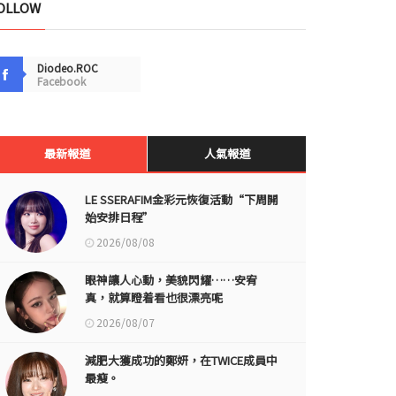
OLLOW
Diodeo.ROC
Facebook
最新報道
人氣報道
LE SSERAFIM金彩元恢復活動“下周開
始安排日程”
2026/08/08
眼神讓人心動，美貌閃耀……安宥
真，就算瞪着看也很漂亮呢
2026/08/07
減肥大獲成功的鄭妍，在TWICE成員中
最瘦。