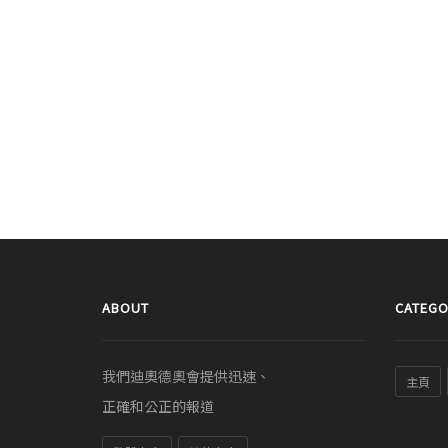
ABOUT
CATEGO
我們迪奧德奧會提供迅速、
主頁
正確和公正的報道