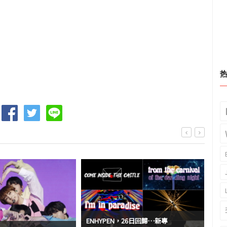
ENHYPEN，26日回歸…新專
從BT