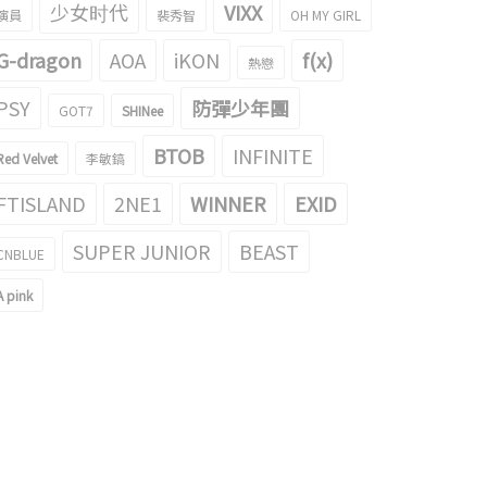
少女时代
VIXX
‘我和我們相信的’視頻
起了話題！
演員
裴秀智
OH MY GIRL
021/03/22
2021/03/21
G-dragon
AOA
iKON
f(x)
熱戀
PSY
防彈少年團
GOT7
SHINee
BTOB
INFINITE
Red Velvet
李敏鎬
FTISLAND
2NE1
WINNER
EXID
SUPER JUNIOR
BEAST
CNBLUE
A pink