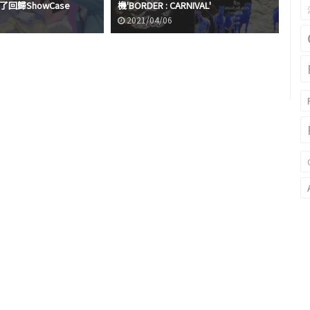
了回歸ShowCase
機'BORDER : CARNIVAL'
了
2021/04/06
2