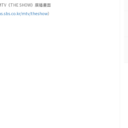
MTV《THE SHOW》廣播畫面
ms.sbs.co.kr/mtv/theshow
）