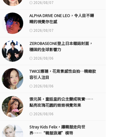
2026/08/07
ALPHA DRIVE ONE LEO，令人目不轉
睛的視覺存在感
2026/08/07
ZEROBASEONE登上日本雜誌封面，
穩固的全球影響力
2026/08/06
TWICE娜璉，花背景感性自拍…精緻妝
容引人注目
2026/08/06
張元英，童話里的公主變成現實……
點亮玫瑰花園的娃娃視覺效果
2026/08/06
Stray Kids Felix，讓韓服走向世
界……“韓服浪潮”模特