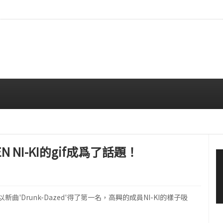
…安宥真，就算瞪着看也很漂亮呢
08/07 12:00 PM
 NI-KI的gif成爲了話題！
N'以新曲'Drunk-Dazed'得了第一名，高興的成員NI-KI的樣子吸