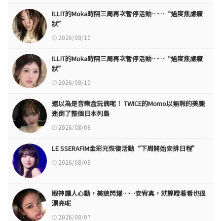
ILLIT的Moka時隔三周再次暫停活動……“過度焦慮癥
狀”
2026/08/10
ILLIT的Moka時隔三周再次暫停活動……“過度焦慮癥
狀”
2026/08/10
還以為是音樂盒玩偶呢！ TWICE的Momo以無瑕的美腿
迷倒了整個日本列島
2026/08/09
LE SSERAFIM金彩元恢復活動“下周開始安排日程”
2026/08/08
眼神讓人心動，美貌閃耀……安宥真，就算瞪着看也很
漂亮呢
2026/08/07