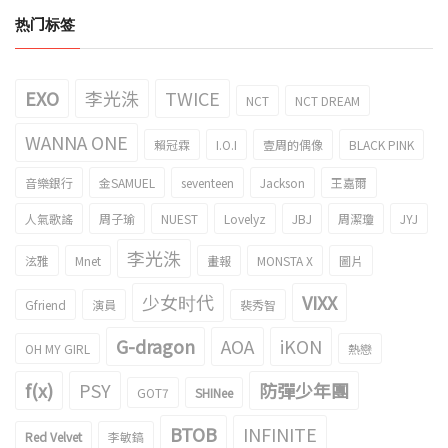
热门标签
EXO
李光洙
TWICE
NCT
NCT DREAM
WANNA ONE
賴冠霖
I.O.I
壹周的偶像
BLACK PINK
音樂銀行
金SAMUEL
seventeen
Jackson
王嘉爾
人氣歌謠
周子瑜
NUEST
Lovelyz
JBJ
周潔瓊
JYJ
李光洙
泫雅
Mnet
畫報
MONSTA X
圖片
少女时代
VIXX
Gfriend
演員
裴秀智
G-dragon
AOA
iKON
OH MY GIRL
熱戀
f(x)
PSY
防彈少年團
GOT7
SHINee
BTOB
INFINITE
Red Velvet
李敏鎬