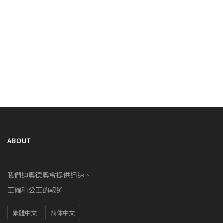
ABOUT
我們迪奧德奧會提供迅速、
正確和公正的報道
繁體中文
简体中文