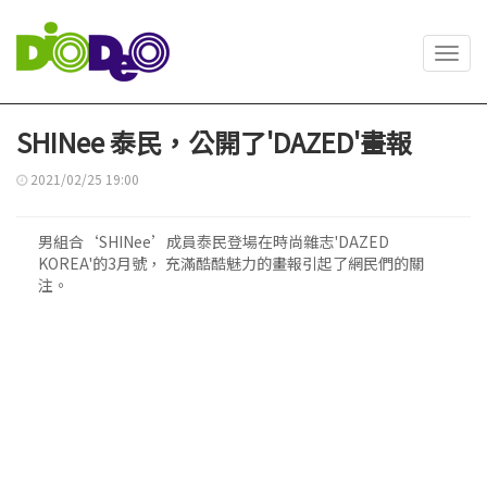
Toggl
navig
SHINee 泰民，公開了'DAZED'畫報
2021/02/25 19:00
男組合‘SHINee’成員泰民登場在時尚雜志'DAZED
KOREA'的3月號， 充滿酷酷魅力的畫報引起了網民們的關
注。