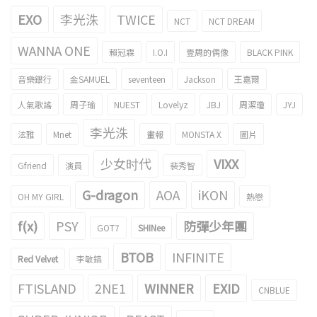
EXO
李光洙
TWICE
NCT
NCT DREAM
WANNA ONE
賴冠霖
I.O.I
壹周的偶像
BLACK PINK
音樂銀行
金SAMUEL
seventeen
Jackson
王嘉爾
人氣歌謠
周子瑜
NUEST
Lovelyz
JBJ
周潔瓊
JYJ
李光洙
泫雅
Mnet
畫報
MONSTA X
圖片
少女时代
VIXX
Gfriend
演員
裴秀智
G-dragon
AOA
iKON
OH MY GIRL
熱戀
f(x)
PSY
防彈少年團
GOT7
SHINee
BTOB
INFINITE
Red Velvet
李敏鎬
FTISLAND
2NE1
WINNER
EXID
CNBLUE