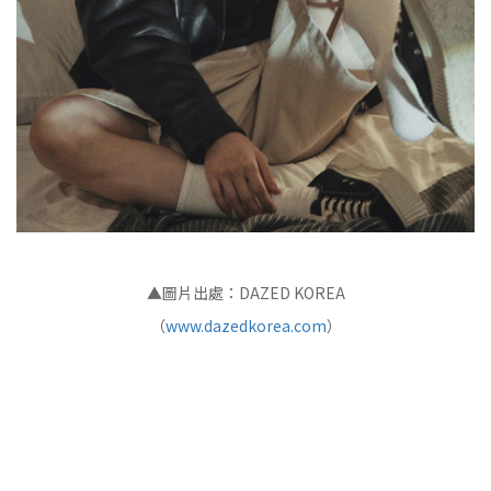
▲圖片出處：DAZED KOREA
（
www.dazedkorea.com
）