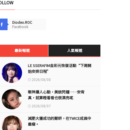
OLLOW
Diodeo.ROC
Facebook
最新報道
人氣報道
LE SSERAFIM金彩元恢復活動“下周開
始安排日程”
2026/08/08
眼神讓人心動，美貌閃耀……安宥
真，就算瞪着看也很漂亮呢
2026/08/07
減肥大獲成功的鄭妍，在TWICE成員中
最瘦。