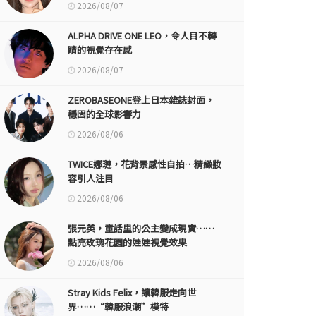
2026/08/07
ALPHA DRIVE ONE LEO，令人目不轉
睛的視覺存在感
2026/08/07
ZEROBASEONE登上日本雜誌封面，
穩固的全球影響力
2026/08/06
TWICE娜璉，花背景感性自拍…精緻妝
容引人注目
2026/08/06
張元英，童話里的公主變成現實……
點亮玫瑰花園的娃娃視覺效果
2026/08/06
Stray Kids Felix，讓韓服走向世
界……“韓服浪潮”模特