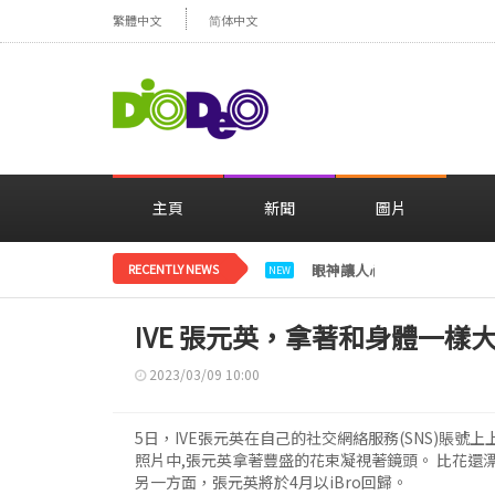
繁體中文
简体中文
主頁
新聞
圖片
RECENTLY NEWS
眼神讓人心動，美貌閃耀…
NEW
IVE 張元英，拿著和身體一
2023/03/09 10:00
5日，IVE張元英在自己的社交網絡服務(SNS)賬號
照片中,張元英拿著豐盛的花束凝視著鏡頭。 比花還
另一方面，張元英將於4月以iBro回歸。