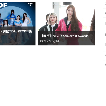
IVE'，美國TIDAL KPOP年期
《MA
【圖片】IVE去了Asia Artist Awards
到
2022/12/14
2