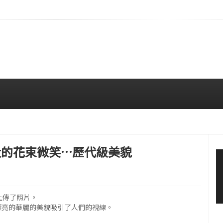
…安宥真，就算瞪着看也很漂亮呢
08/07 12:00 PM
樣大的花束微笑…歷代級美貌
上上傳了照片。
漂亮的華麗的美貌吸引了人們的視線。