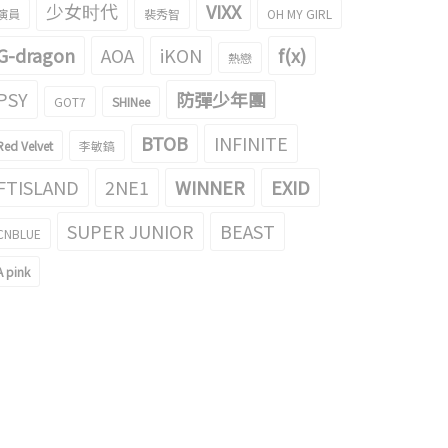
少女时代
VIXX
演員
裴秀智
OH MY GIRL
G-dragon
AOA
iKON
f(x)
熱戀
PSY
防彈少年團
GOT7
SHINee
MA Awards》IVE'LOVE DIVE'，得
在IVE 元英後邊搶眼的LE SSERAFIM 采
BTOB
INFINITE
Red Velvet
李敏鎬
了今年的歌曲獎…張元英流眼淚
源的gif成為了話題！
022/12/02
2022/11/08
FTISLAND
2NE1
WINNER
EXID
SUPER JUNIOR
BEAST
CNBLUE
A pink