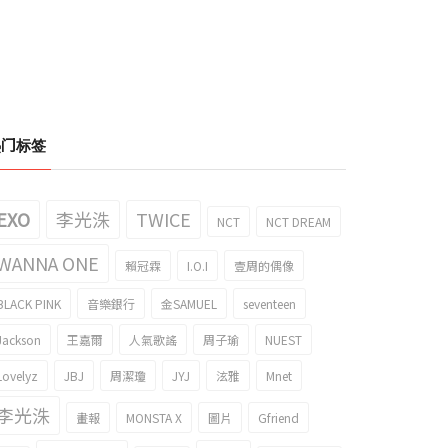
热门标签
EXO
李光洙
TWICE
NCT
NCT DREAM
WANNA ONE
賴冠霖
I.O.I
壹周的偶像
BLACK PINK
音樂銀行
金SAMUEL
seventeen
Jackson
王嘉爾
人氣歌謠
周子瑜
NUEST
Lovelyz
JBJ
周潔瓊
JYJ
泫雅
Mnet
李光洙
畫報
MONSTA X
圖片
Gfriend