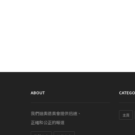
ABOUT
CATEGO
我們迪奧德奧會提供迅速、
主頁
正確和公正的報道