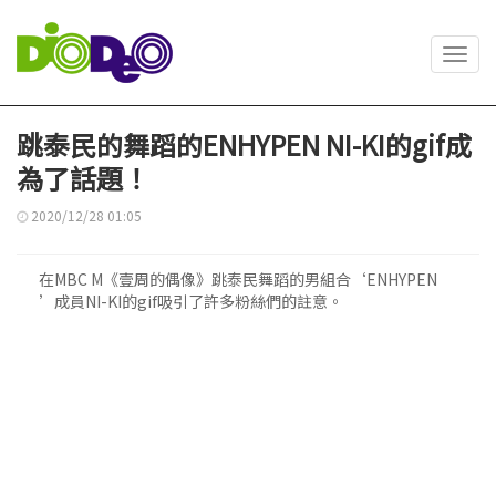
Toggl
navig
跳泰民的舞蹈的ENHYPEN NI-KI的gif成
為了話題！
2020/12/28 01:05
在MBC M《壹周的偶像》跳泰民舞蹈的男組合‘ENHYPEN
’成員NI-KI的gif吸引了許多粉絲們的註意。