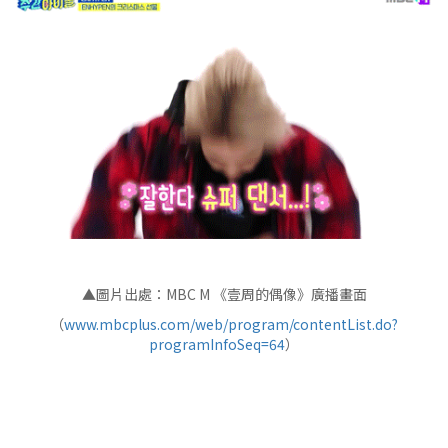
▲圖片出處：MBC M 《壹周的偶像》廣播畫面
（
www.mbcplus.com/web/program/contentList.do?
programInfoSeq=64
）