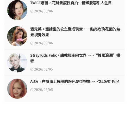
TWICE娜璉，花背景感性自拍…精緻妝容引人注目
2026/08/06
張元英，童話里的公主變成現實……點亮玫瑰花園的娃
娃視覺效果
2026/08/06
Stray Kids Felix，讓韓服走向世界……“韓服浪潮”模
特
2026/08/05
AISA，在屋頂上展現的粉色髮型視覺……'2:L0VE' 近況
2026/08/05