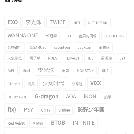
EXO
李光洙
TWICE
NCT
NCT DREAM
WANNA ONE
賴冠霖
I.O.I
壹周的偶像
BLACK PINK
音樂銀行
金SAMUEL
seventeen
Jackson
王嘉爾
人氣歌謠
周子瑜
NUEST
Lovelyz
JBJ
周潔瓊
JYJ
李光洙
泫雅
Mnet
畫報
MONSTA X
圖片
少女时代
VIXX
Gfriend
演員
裴秀智
G-dragon
AOA
iKON
OH MY GIRL
熱戀
f(x)
PSY
防彈少年團
GOT7
SHINee
BTOB
INFINITE
Red Velvet
李敏鎬