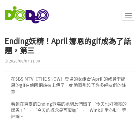
Toggl
navig
Ending妖精！April 娜恩的gif成為了話
題，第三
2020/08/07 11:00
在SBS MTV《THE SHOW》登場的女組合'April'的成員李娜
恩的gif在韓國網站被上傳了，她動圖引起了許多網友們的註
意。
看到在舞臺的Ending登場的她網友們留了‘今天也好漂亮的
娜恩！’，‘今天的概念是可愛嘛’，‘Wink非常心動’等
評論。