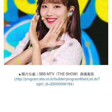
▲圖片出處：SBS MTV《THE SHOW》廣播畫面
（
http://program.sbs.co.kr/builder/programMainList.do?
pgm_id=22000006194
）