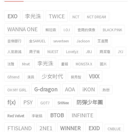
EXO
李光洙
TWICE
NCT
NCT DREAM
WANNA ONE
賴冠霖
I.O.I
壹周的偶像
BLACK PINK
音樂銀行
金SAMUEL
seventeen
Jackson
王嘉爾
人氣歌謠
周子瑜
NUEST
Lovelyz
JBJ
周潔瓊
JYJ
李光洙
泫雅
Mnet
畫報
MONSTA X
圖片
少女时代
VIXX
Gfriend
演員
裴秀智
G-dragon
AOA
iKON
OH MY GIRL
熱戀
f(x)
PSY
防彈少年團
GOT7
SHINee
BTOB
INFINITE
Red Velvet
李敏鎬
FTISLAND
2NE1
WINNER
EXID
CNBLUE