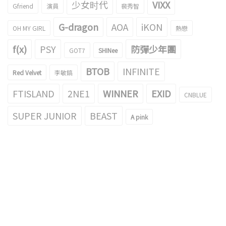
少女时代
VIXX
Gfriend
演員
裴秀智
G-dragon
AOA
iKON
OH MY GIRL
熱戀
f(x)
PSY
防彈少年團
GOT7
SHINee
BTOB
INFINITE
Red Velvet
李敏鎬
FTISLAND
2NE1
WINNER
EXID
CNBLUE
SUPER JUNIOR
BEAST
A pink