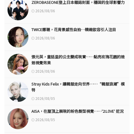
ZEROBASEONE登上日本雜誌封面，穩固的全球影響力
2026/08/06
TWICE娜璉，花背景感性自拍…精緻妝容引人注目
2026/08/06
張元英，童話里的公主變成現實……點亮玫瑰花園的娃
娃視覺效果
2026/08/06
Stray Kids Felix，讓韓服走向世界……“韓服浪潮”模
特
2026/08/05
AISA，在屋頂上展現的粉色髮型視覺……'2:L0VE' 近況
2026/08/05