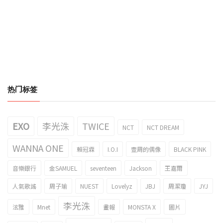
热门标签
EXO
李光洙
TWICE
NCT
NCT DREAM
WANNA ONE
賴冠霖
I.O.I
壹周的偶像
BLACK PINK
音樂銀行
金SAMUEL
seventeen
Jackson
王嘉爾
人氣歌謠
周子瑜
NUEST
Lovelyz
JBJ
周潔瓊
JYJ
李光洙
泫雅
Mnet
畫報
MONSTA X
圖片