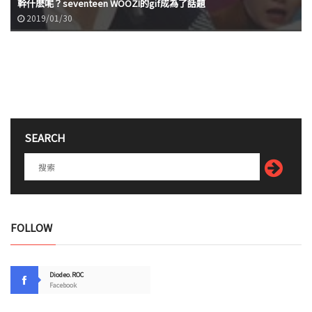
幹什麽呢？seventeen WOOZI的gif成為了話題
2019/01/30
SEARCH
FOLLOW
Diodeo.ROC
Facebook