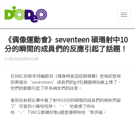
Toggl
navig
《偶像運動會》seventeen 碩瑉射中10
分的瞬間的成員們的反應引起了話題！
2019/02/09 01:05
在MBC的新年特輯節目《偶像明星田徑錦標賽》登場的登場
的男組合‘seventeen’成員們的gif在韓國網站被上傳了，
他們的動圖引起了許多網友們的註意。
看到在射箭比賽中看了射中10分的碩瑉的成員們的網友們留
了’可愛的小雞啦啦隊！‘、’他真棒了呀哈
哈‘、’TWICE娜璉好像p圖壹樣啊哈哈‘等評論。