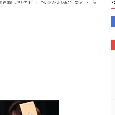
迷住的反轉魅力！’、‘VERNON的發型好可愛哦’、‘我
F