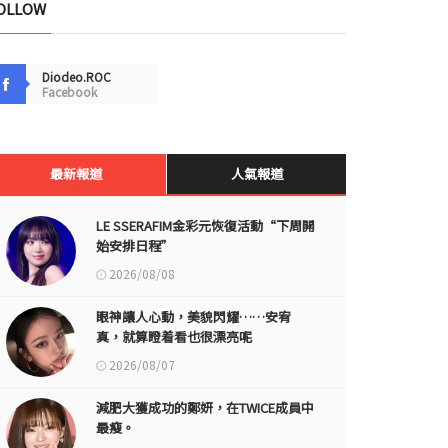
OLLOW
Diodeo.ROC
Facebook
最新報道
人氣報道
LE SSERAFIM金彩元恢復活動“下周開
始安排日程”
2026/08/08
眼神讓人心動，美貌閃耀……安宥
真，就算瞪着看也很漂亮呢
2026/08/07
減肥大獲成功的鄭妍，在TWICE成員中
最瘦。