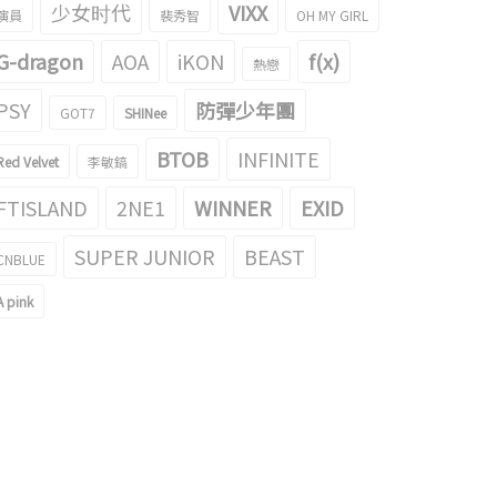
少女时代
VIXX
演員
裴秀智
OH MY GIRL
G-dragon
AOA
iKON
f(x)
熱戀
PSY
防彈少年團
GOT7
SHINee
BTOB
INFINITE
Red Velvet
李敏鎬
FTISLAND
2NE1
WINNER
EXID
瑉咬耳朵的seventeen VERNON被
《偶像運動會》參加射箭比賽的
為性感，成了話題！
seventeen VERNON長得太帥了，gif
SUPER JUNIOR
BEAST
成了話題！
016/12/29
2017/01/31
CNBLUE
A pink