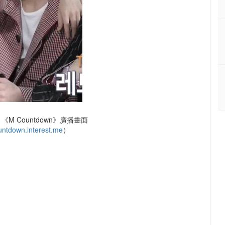
《M Countdown》廣播畫面
untdown.interest.me
）