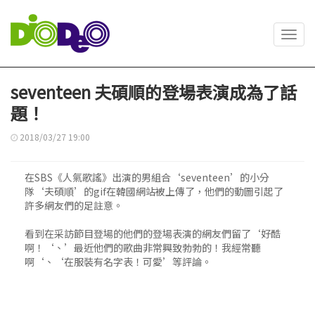
Toggl
navig
seventeen 夫碩順的登場表演成為了話
題！
2018/03/27 19:00
在SBS《人氣歌謠》出演的男組合‘seventeen’的小分
隊‘夫碩順’的gif在韓國網站被上傳了，他們的動圖引起了
許多網友們的足註意。
看到在采訪節目登場的他們的登場表演的網友們留了‘好酷
啊！‘、’最近他們的歌曲非常興致勃勃的！我經常聽
啊‘、‘在服裝有名字表！可愛’等評論。