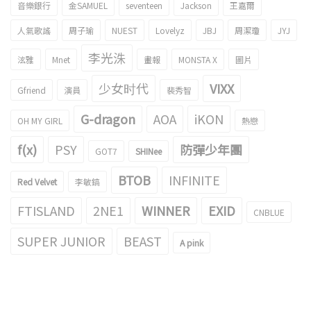
音樂銀行
金SAMUEL
seventeen
Jackson
王嘉爾
人氣歌謠
周子瑜
NUEST
Lovelyz
JBJ
周潔瓊
JYJ
李光洙
泫雅
Mnet
畫報
MONSTA X
圖片
少女时代
VIXX
Gfriend
演員
裴秀智
G-dragon
AOA
iKON
OH MY GIRL
熱戀
f(x)
PSY
防彈少年團
GOT7
SHINee
BTOB
INFINITE
Red Velvet
李敏鎬
FTISLAND
2NE1
WINNER
EXID
CNBLUE
SUPER JUNIOR
BEAST
A pink